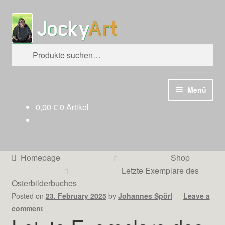
Zur
Zum
Suchen
Navigation
Inhalt
springen
springen
Suche
nach:
Menü
0,00
€
0 Artikel
Homepage
Blog
Homepage
Shop
Galleries
Letzte Exemplare des
Osterbilderbuches
Videos
Posted on
23. February 2025
by
Johannes Spörl
—
Leave a
comment
Newsletter