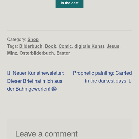
In the cart
Category:
Shop
Tags:
Bilderbuch
,
Book
,
Comic
,
digitale Kunst
,
Jesus
,
Minz
,
Osterbilderbuch
,
Easter
Beitrags-
Vorheriger
Nächster
Neuer Kunstnewsletter:
Prophetic painting: Carried
Beitrag:
Beitrag:
in the darkest days
Dieser Brief hat mich aus
Navigation
der Bahn geworfen! 😱
Leave a comment