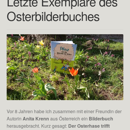
Letzte Exemplare des
Osterbilderbuches
Testimonials
Shop
Contact
Vor 8 Jahren habe ich zusammen mit einer Freundin der
Autorin
Anita Krenn
aus Österreich ein
Bilderbuch
herausgebracht. Kurz gesagt:
Der Osterhase trifft