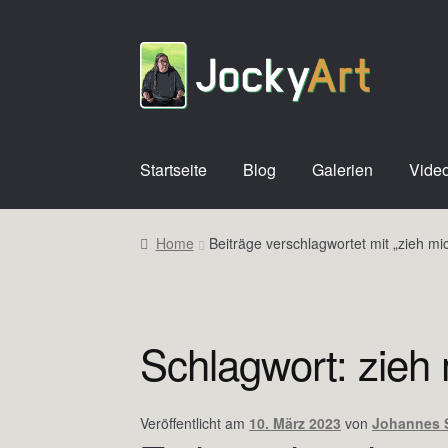
Zur
Zum
Navigation
Inhalt
springen
springen
Startseite
Blog
Galerien
Vide
Home
Beiträge verschlagwortet mit „zieh mi
Schlagwort:
zieh
Veröffentlicht am
10. März 2023
von
Johannes 