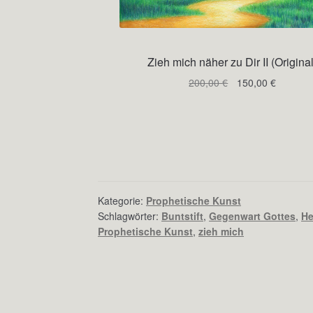
Zieh mich näher zu Dir II (Original
Ursprünglicher
Aktuelle
200,00
€
150,00
€
Preis
Preis
war:
ist:
200,00 €
150,00 €
Kategorie:
Prophetische Kunst
Schlagwörter:
Buntstift
,
Gegenwart Gottes
,
He
Prophetische Kunst
,
zieh mich