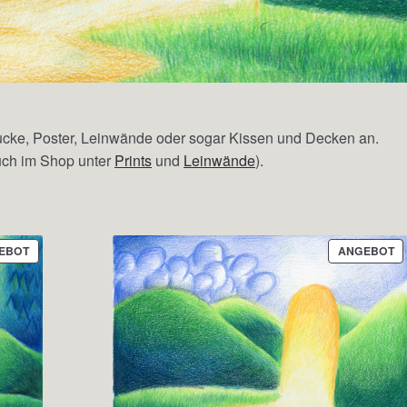
ucke, Poster, Leinwände oder sogar Kissen und Decken an.
uch im Shop unter
Prints
und
Leinwände
).
PRODUKT
P
EBOT
ANGEBOT
IM
IM
ANGEBOT
A