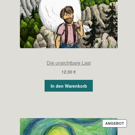
Die unsichtbare Last
12,00
€
In den Warenkorb
PROD
ANGEBOT
IM
ANGE