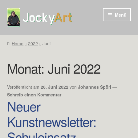
Zur
Zum
Menü
Navigation
Inhalt
springen
springen
Home
2022
Juni
Monat:
Juni 2022
Veröffentlicht am
26. Juni 2022
von
Johannes Spörl
—
Schreib einen Kommentar
Neuer
Kunstnewsletter:
Schuleinsatz,