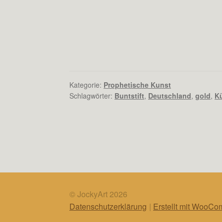
Kategorie:
Prophetische Kunst
Schlagwörter:
Buntstift
,
Deutschland
,
gold
,
Kü
© JockyArt 2026
Datenschutzerklärung
Erstellt mit WooC