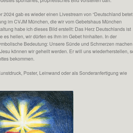
uestes spontanes, prophetisches Bild vorstellen darf.
r 2024 gab es wieder einen Livestream von “Deutschland betet
ltung im CVJM München, die wir vom Gebetshaus München
ltung habe ich dieses Bild erstellt: Das Herz Deutschlands ist
es heilen, wir dürfen es ihm im Gebet hinhalten. In der
 symbolische Bedeutung: Unsere Sünde und Schmerzen machen
Jesu können wir geheilt werden. Er will uns wiederherstellen, s
Gottes bekommen.
 Kunstdruck, Poster, Leinwand oder als Sonderanfertigung wie