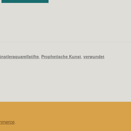
nstleraquarellstifte
,
Prophetische Kunst
,
verwundet
ommerce
.