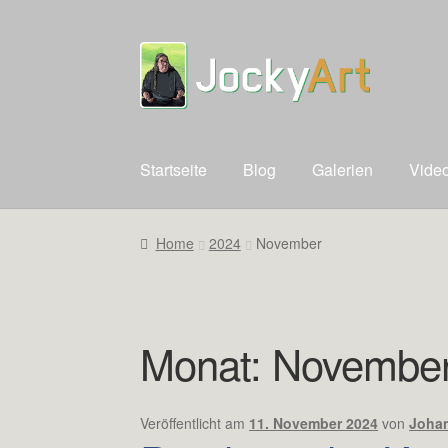
Zur
Zum
Navigation
Inhalt
springen
springen
Startseite
Blog
Galerien
Vide
Home
2024
November
Monat:
November
Veröffentlicht am
11. November 2024
von
Johan