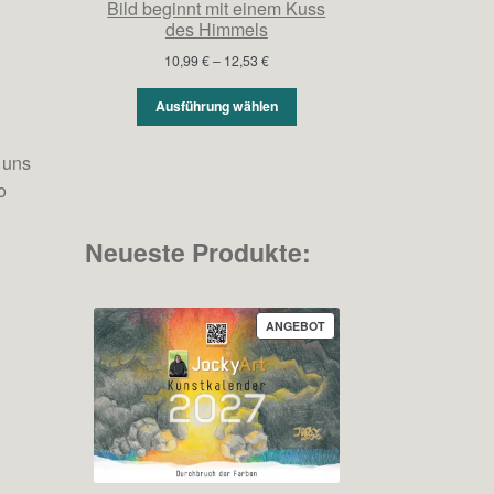
Bild beginnt mit einem Kuss
des Himmels
Preisspanne:
10,99
€
–
12,53
€
10,99 €
bis
Ausführung wählen
12,53 €
 uns
o
Neueste Produkte:
PRODUKT
ANGEBOT
IM
ANGEBOT