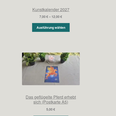
Kunstkalender 2027
Preisspanne:
7,00
€
–
12,00
€
7,00 €
bis
Ausführung wählen
12,00 €
Das geflügelte Pferd erhebt
sich (Postkarte A5)
5,00
€