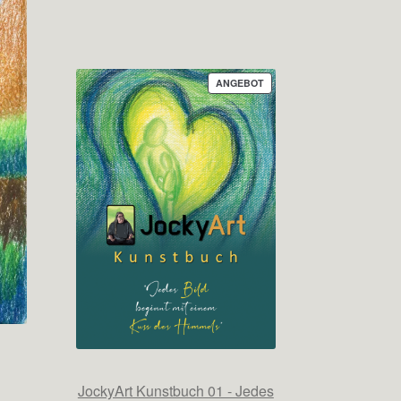
PRODUKT
ANGEBOT
IM
ANGEBOT
JockyArt Kunstbuch 01 - Jedes