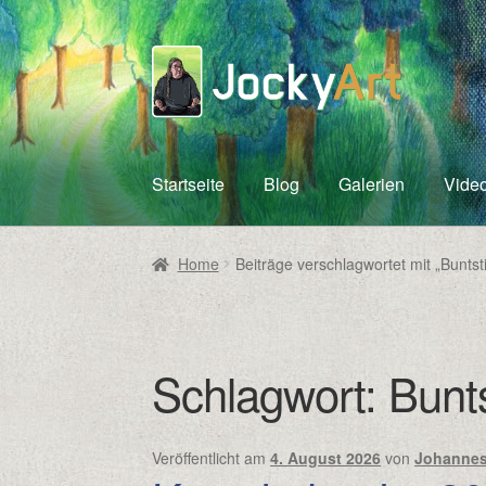
Zur
Zum
Navigation
Inhalt
springen
springen
Startseite
Blog
Galerien
Vide
Home
Beiträge verschlagwortet mit „Buntsti
Schlagwort:
Bunts
Veröffentlicht am
4. August 2026
von
Johannes