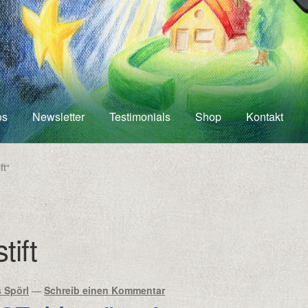
os
Newsletter
Testimonials
Shop
Kontakt
ft“
tift
 Spörl
—
Schreib einen Kommentar