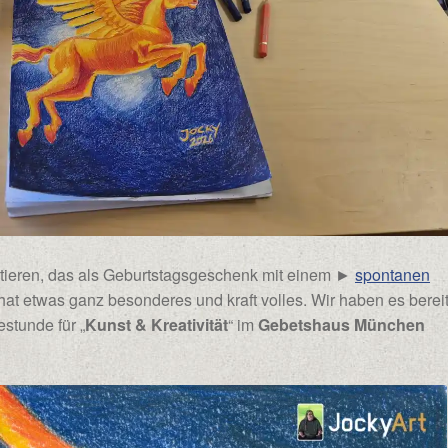
entieren, das als Geburtstagsgeschenk mit einem ►
spontanen
hat etwas ganz besonderes und kraft volles. Wir haben es berei
stunde für „
Kunst & Kreativität
“ im
Gebetshaus München