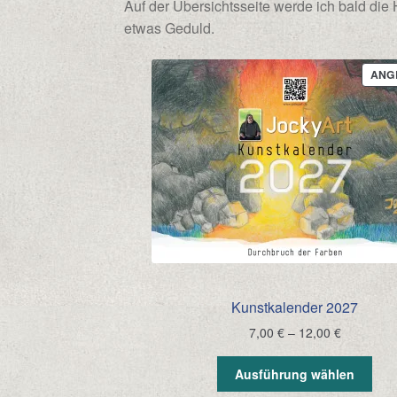
Auf der Übersichtsseite werde ich bald die 
etwas Geduld.
ANG
Kunstkalender 2027
Preisspan
7,00
€
–
12,00
€
7,00 €
bis
Ausführung wählen
12,00 €