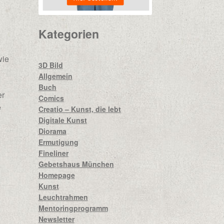
Kategorien
wie
3D Bild
Allgemein
Buch
er
Comics
e
Creatio – Kunst, die lebt
Digitale Kunst
Diorama
Ermutigung
Fineliner
Gebetshaus München
Homepage
Kunst
Leuchtrahmen
Mentoringprogramm
Newsletter