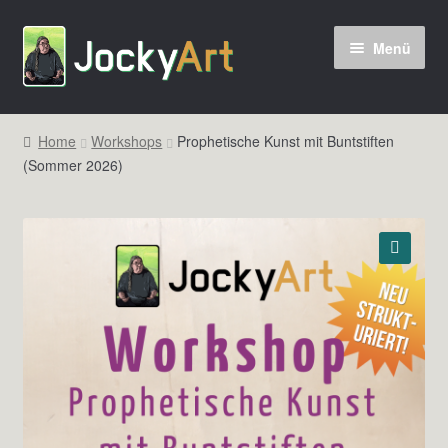
Zur
Zum
Menü
Navigation
Inhalt
springen
springen
Home
Workshops
Prophetische Kunst mit Buntstiften
(Sommer 2026)
🔍