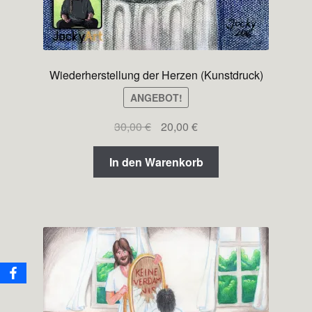
Wiederherstellung der Herzen (Kunstdruck)
ANGEBOT!
Ursprünglicher
Aktueller
30,00
€
20,00
€
Preis
Preis
war:
ist:
In den Warenkorb
30,00 €
20,00 €.