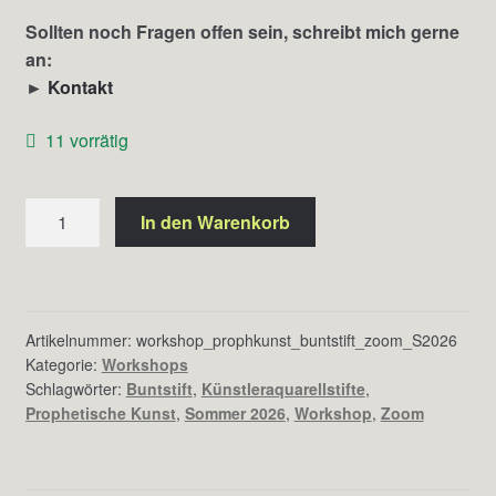
Sollten noch Fragen offen sein, schreibt mich gerne
an:
►
Kontakt
11 vorrätig
Prophetische
In den Warenkorb
Kunst
mit
Buntstiften
(Sommer
Artikelnummer:
workshop_prophkunst_buntstift_zoom_S2026
2026)
Kategorie:
Workshops
Menge
Schlagwörter:
Buntstift
,
Künstleraquarellstifte
,
Prophetische Kunst
,
Sommer 2026
,
Workshop
,
Zoom