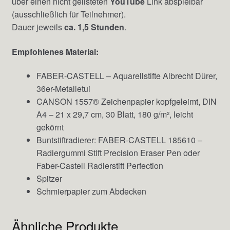
über einen nicht gelisteten
YouTube
Link abspielbar
(ausschließlich für Teilnehmer).
Dauer jeweils
ca. 1,5 Stunden
.
Empfohlenes Material:
FABER-CASTELL – Aquarellstifte Albrecht Dürer,
36er-Metalletui
CANSON 1557® Zeichenpapier kopfgeleimt, DIN
A4 – 21 x 29,7 cm, 30 Blatt, 180 g/m², leicht
gekörnt
Buntstiftradierer: FABER-CASTELL 185610 –
Radiergummi Stift Precision Eraser Pen oder
Faber-Castell Radierstift Perfection
Spitzer
Schmierpapier zum Abdecken
Ähnliche Produkte