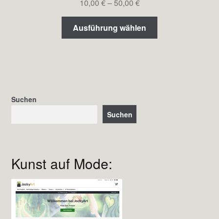
Preisspanne:
10,00
€
–
50,00
€
10,00 €
Dieses
bis
Ausführung wählen
Produkt
50,00 €
weist
mehrere
Varianten
auf.
Die
Suchen
Optionen
Suchen
können
auf
der
Produktseite
Kunst auf Mode:
gewählt
werden