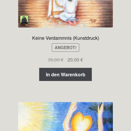
Keine Verdammnis (Kunstdruck)
ANGEBOT!
Ursprünglicher
Aktueller
30,00
€
20,00
€
Preis
Preis
war:
ist:
In den Warenkorb
30,00 €
20,00 €.