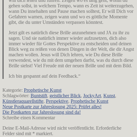
will dich leiten und führen. Zeigen wo es lang geht, wohin du
gehen sollst, in welchem Tempo, wann es Zeit ist weiterzugehen,
wann Du innehalten und Pause machen solltest, Er will Dich vor
Gefahren warnen, zeigen wann und wo es göttliche Momente
gibt, die du unter Umständen verpassen könntest.
Jetzt gilt es natürlich diese Brille anzunehmen und JA zu ihr zu
sagen. Und sie natürlich immer wieder aufzusetzen, dich also
immer wieder für Gottes Perspektive zu entscheiden und deinen
Blick weg zu reißen von denen Dingen in der Welt, die dir Angst
machen wollen. Jesus will Dich lehren, wie Du diese Brille
verwendest, wie du mit dem umgehen darfst, was du durch diese
Brille siehst! Viel Freude mit der neuen Brille und mit dem Bild.
Ich bin gespannt auf dein Feedback.“
Kategorie:
Prophetische Kunst
Schlagwörter:
Buntstift
,
geistlicher Blick
,
JockyArt
,
Kunst
,
Künstleraquarellstifte
,
Perspektive
,
Prophetische Kunst
Beitrags-
Vorheriger
Neue Postkarte zur Jahreslosung 2025: Prüfet alles!
Beitrag:
Nächster
Die Postkarten zur Jahreslosung sind da!
Navigation
Beitrag:
Schreibe einen Kommentar
Deine E-Mail-Adresse wird nicht veröffentlicht.
Erforderliche
Felder sind mit
*
markiert.