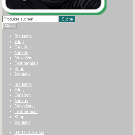
Suche
Suche
nach:
Menü
Startseite
Blog
Galerien
Videos
Newsletter
Testimonials
Shop
Kontakt
Startseite
Blog
Galerien
Videos
Newsletter
Testimonials
Shop
Kontakt
0,00
€
0 Artikel