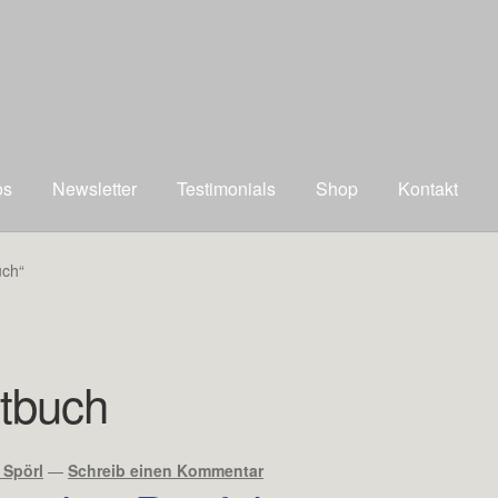
os
Newsletter
Testimonials
Shop
Kontakt
uch“
tbuch
 Spörl
—
Schreib einen Kommentar