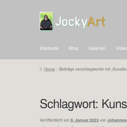
Zur
Zum
Navigation
Inhalt
springen
springen
Startseite
Blog
Galerien
Vide
Home
Beiträge verschlagwortet mit „Kunstb
Schlagwort:
Kuns
Veröffentlicht am
9. Januar 2023
von
Johannes