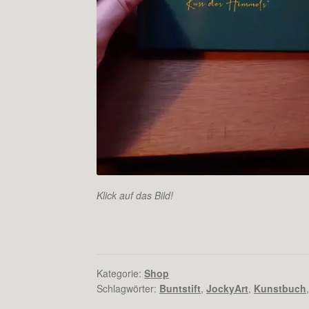
Klick auf das Bild!
Kategorie:
Shop
Schlagwörter:
Buntstift
,
JockyArt
,
Kunstbuch