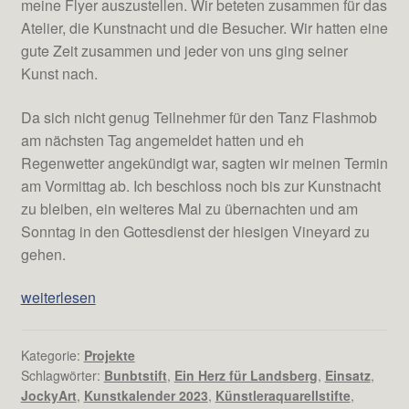
meine Flyer auszustellen. Wir beteten zusammen für das
Atelier, die Kunstnacht und die Besucher. Wir hatten eine
gute Zeit zusammen und jeder von uns ging seiner
Kunst nach.
Da sich nicht genug Teilnehmer für den Tanz Flashmob
am nächsten Tag angemeldet hatten und eh
Regenwetter angekündigt war, sagten wir meinen Termin
am Vormittag ab. Ich beschloss noch bis zur Kunstnacht
zu bleiben, ein weiteres Mal zu übernachten und am
Sonntag in den Gottesdienst der hiesigen Vineyard zu
gehen.
Toller
weiterlesen
Einsatz
im
Kategorie:
Projekte
Rahmen
Schlagwörter:
Bunbtstift
,
Ein Herz für Landsberg
,
Einsatz
,
des
JockyArt
,
Kunstkalender 2023
,
Künstleraquarellstifte
,