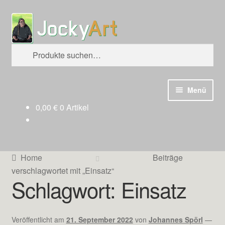
Zur
Zum
Suche
Navigation
Inhalt
springen
springen
Suche
nach:
Menü
0,00
€
0 Artikel
Home
Beiträge
verschlagwortet mit „Einsatz“
Schlagwort:
Einsatz
Veröffentlicht am
21. September 2022
von
Johannes Spörl
—