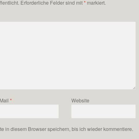
entlicht.
Erforderliche Felder sind mit
*
markiert.
Mail
*
Website
 in diesem Browser speichern, bis ich wieder kommentiere.