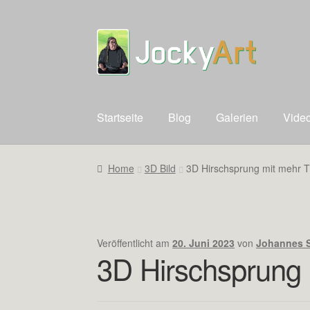
Zur
Zum
Navigation
Inhalt
springen
springen
Startseite
Blog
Galerien
Vide
Home
3D Bild
3D Hirschsprung mit mehr T
Veröffentlicht am
20. Juni 2023
von
Johannes S
3D Hirschsprung 