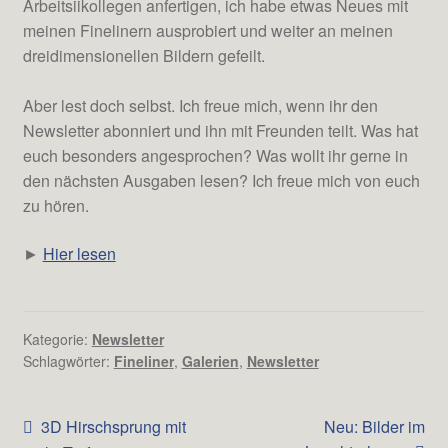
Arbeitsiikollegen anfertigen, ich habe etwas Neues mit
meinen Finelinern ausprobiert und weiter an meinen
dreidimensionellen Bildern gefeilt.
Aber lest doch selbst. Ich freue mich, wenn ihr den
Newsletter abonniert und ihn mit Freunden teilt. Was hat
euch besonders angesprochen? Was wollt ihr gerne in
den nächsten Ausgaben lesen? Ich freue mich von euch
zu hören.
►
Hier lesen
Kategorie:
Newsletter
Schlagwörter:
Fineliner
,
Galerien
,
Newsletter
Beitrags-
Vorheriger
Nächster
3D Hirschsprung mit
Neu: Bilder im