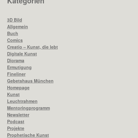
Kategorien
3D Bild
Allgemein
Buch
Comics
Creatio – Kunst, die lebt
Digitale Kunst
Diorama
Ermutigung
Fineliner
Gebetshaus München
Homepage
Kunst
Leuchtrahmen
Mentoringprogramm
Newsletter
Podcast
Projekte
Prophetische Kunst