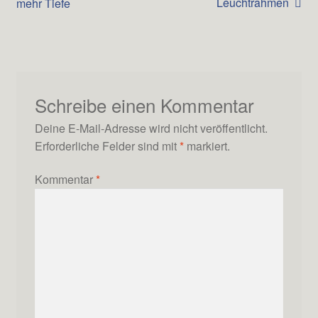
Beitrag:
Beitrag:
Leuchtrahmen
mehr Tiefe
Navigation
Schreibe einen Kommentar
Deine E-Mail-Adresse wird nicht veröffentlicht.
Erforderliche Felder sind mit
*
markiert.
Kommentar
*