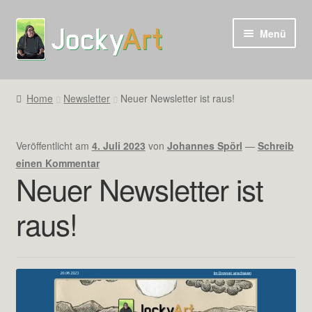
Zur
Zum
Menü
Navigation
Inhalt
springen
springen
Home
Newsletter
Neuer Newsletter ist raus!
Veröffentlicht am
4. Juli 2023
von
Johannes Spörl
—
Schreib
einen Kommentar
Neuer Newsletter ist
raus!