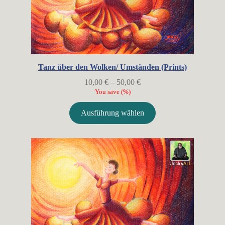
Tanz über den Wolken/ Umständen (Prints)
Preisspanne:
10,00
€
–
50,00
€
10,00 €
You save
(
%)
bis
50,00 €
Ausführung wählen