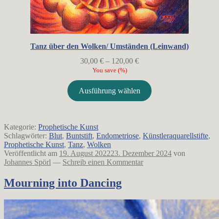
Tanz über den Wolken/ Umständen (Leinwand)
Preisspanne:
30,00
€
–
120,00
€
30,00 €
You save
(
%)
bis
120,00 €
Ausführung wählen
Kategorie:
Prophetische Kunst
Schlagwörter:
Blut
,
Buntstift
,
Endometriose
,
Künstleraquarellstifte
,
Prophetische Kunst
,
Tanz
,
Wolken
Veröffentlicht am
19. August 2022
23. Dezember 2024
von
Johannes Spörl
—
Schreib einen Kommentar
Mourning into Dancing