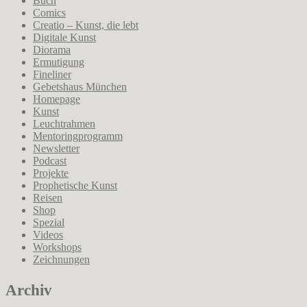
Buch
Comics
Creatio – Kunst, die lebt
Digitale Kunst
Diorama
Ermutigung
Fineliner
Gebetshaus München
Homepage
Kunst
Leuchtrahmen
Mentoringprogramm
Newsletter
Podcast
Projekte
Prophetische Kunst
Reisen
Shop
Spezial
Videos
Workshops
Zeichnungen
Archiv