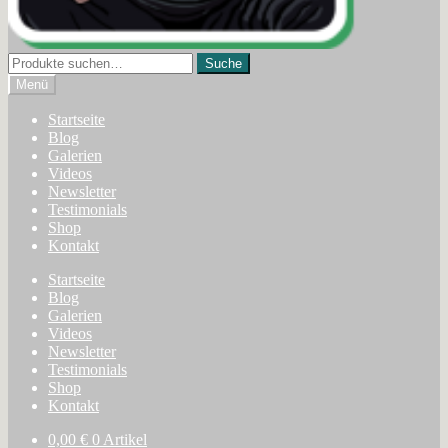
Suche
Suche
nach:
Menü
Startseite
Blog
Galerien
Videos
Newsletter
Testimonials
Shop
Kontakt
Startseite
Blog
Galerien
Videos
Newsletter
Testimonials
Shop
Kontakt
0,00
€
0 Artikel