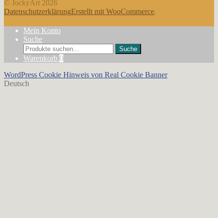
© JockyArt 2026
Datenschutzerklärung
Erstellt mit WooCommerce
.
Mein Konto
Suche
Suche
Suche
nach:
Warenkorb
0
WordPress Cookie Hinweis von Real Cookie Banner
Deutsch