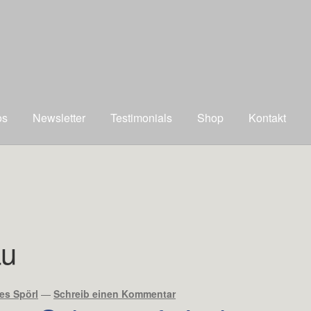
os
Newsletter
Testimonials
Shop
Kontakt
au
es Spörl
—
Schreib einen Kommentar