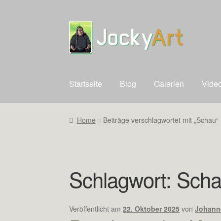
Zur
Zum
Navigation
Inhalt
springen
springen
Startseite
Blog
Galerien
Vide
Home
Beiträge verschlagwortet mit „Schau“
Schlagwort:
Sch
Veröffentlicht am
22. Oktober 2025
von
Johann