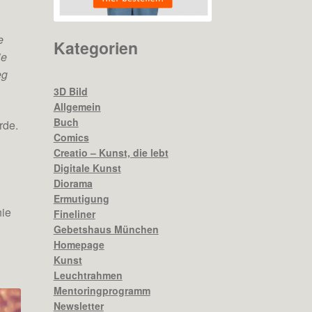
e
Kategorien
ie
eg
3D Bild
Allgemein
Buch
rde.
Comics
Creatio – Kunst, die lebt
Digitale Kunst
Diorama
Ermutigung
nie
Fineliner
Gebetshaus München
Homepage
Kunst
Leuchtrahmen
Mentoringprogramm
Newsletter