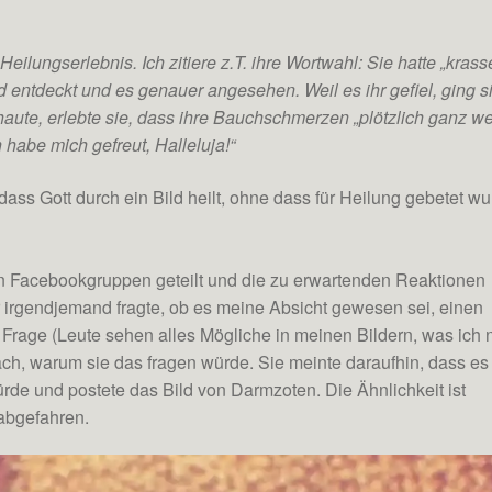
Heilungserlebnis. Ich zitiere z.T. ihre Wortwahl: Sie hatte „krass
 entdeckt und es genauer angesehen. Weil es ihr gefiel, ging s
aute, erlebte sie, dass ihre Bauchschmerzen „plötzlich ganz w
h habe mich gefreut, Halleluja!“
dass Gott durch ein Bild heilt, ohne dass für Heilung gebetet wu
n Facebookgruppen geteilt und die zu erwartenden Reaktionen
irgendjemand fragte, ob es meine Absicht gewesen sei, einen
Frage (Leute sehen alles Mögliche in meinen Bildern, was ich 
nach, warum sie das fragen würde. Sie meinte daraufhin, dass es
e und postete das Bild von Darmzoten. Die Ähnlichkeit ist
 abgefahren.