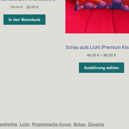
Ursprünglicher
Aktueller
30,00
€
20,00
€
Preis
Preis
war:
ist:
In den Warenkorb
30,00 €
20,00 €.
Schau aufs Licht (Premium Kis
Preissp
40,00
€
–
60,00
€
40,00 €
bis
Ausführung wählen
60,00 €
ellstifte
,
Licht
,
Prophetische Kunst
,
Schau
,
Zeugnis