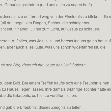
en Geburtstagskindern (und uns allen zu sagen hat?).
s Jesus dazu auffordert weg von der Finsternis zu blicken, die 
t (all den negativen Dingen, Sachen die schiefgehen,
ht erfüllt haben …) hin zum Licht, auf Jesus zu schauen.
eren. Auf alles, was Jesus ist und bereits für uns getan hat, auf
n, aber auch alles Gute, was uns schon widerfahren ist, die
 ist der Weg, dass ich ihm zeige das Heil Gottes.“
u dem Bild. Bei einem Treffen kaufte sich eine Freundin einen
 zu Hause liegen lassen. Ihre damals 8-jährige Tochter hatte ei
be die Erlaubnis, es hier zu veröffentlichen:
und gab die Erlaubnis, dieses Zeugnis zu teilen.