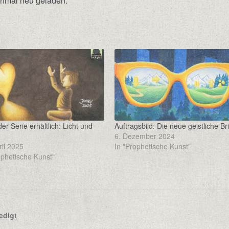
chmal neu geladen.
der Serie erhältlich: Licht und
Auftragsbild: Die neue geistliche Bri
6. Dezember 2024
ril 2025
In "Prophetische Kunst"
ophetische Kunst"
edigt