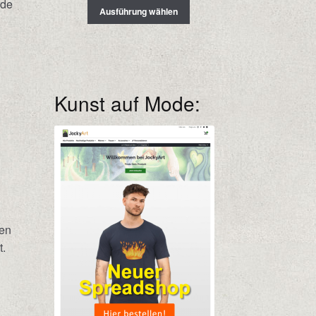
rde
Ausführung wählen
.
Kunst auf Mode:
.
den
t.