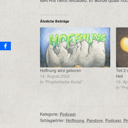
MATRIx heißt reloaded. Er wurde quasi no
Ähnliche Beiträge
Hoffnung wird geboren
Teil 2 
14. August 2022
Heil
In "Prophetische Kunst"
19. Ap
In "Pr
Kategorie:
Podcast
Schlagwörter:
Hoffnung
,
Pandore
,
Podcast
,
Pr