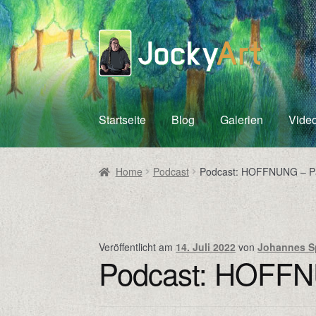
Zur
Zum
Navigation
Inhalt
springen
springen
Startseite
Blog
Galerien
Vide
Home
Podcast
Podcast: HOFFNUNG – P
Veröffentlicht am
14. Juli 2022
von
Johannes S
Podcast: HOFFN