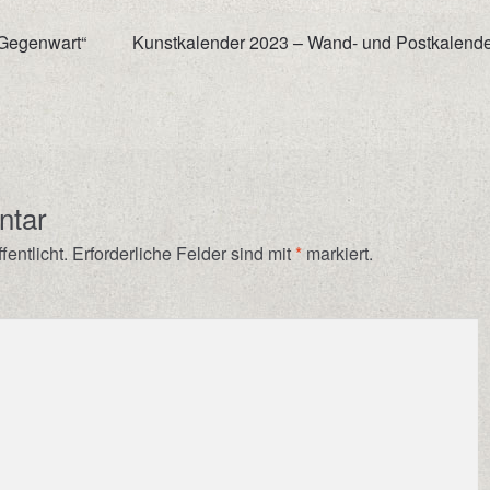
Nächster
 Gegenwart“
Kunstkalender 2023 – Wand- und Postkalende
Beitrag:
ntar
entlicht.
Erforderliche Felder sind mit
*
markiert.