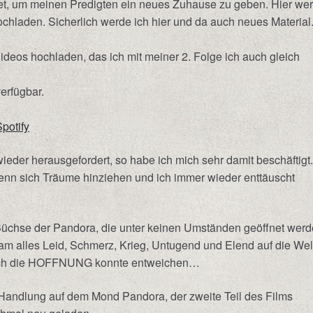
tet, um meinen Predigten ein neues Zuhause zu geben. Hier we
chladen. Sicherlich werde ich hier und da auch neues Material
deos hochladen, das ich mit meiner 2. Folge ich auch gleich
erfügbar.
Spotify
r herausgefordert, so habe ich mich sehr damit beschäftigt
nn sich Träume hinziehen und ich immer wieder enttäuscht
 Büchse der Pandora, die unter keinen Umständen geöffnet wer
 kam alles Leid, Schmerz, Krieg, Untugend und Elend auf die Wel
 auch die HOFFNUNG konnte entweichen…
e Handlung auf dem Mond Pandora, der zweite Teil des Films