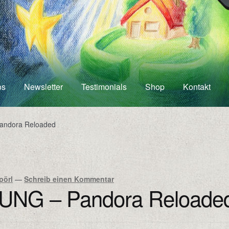
os
Newsletter
Testimonials
Shop
Kontakt
andora Reloaded
pörl
—
Schreib einen Kommentar
UNG – Pandora Reloade