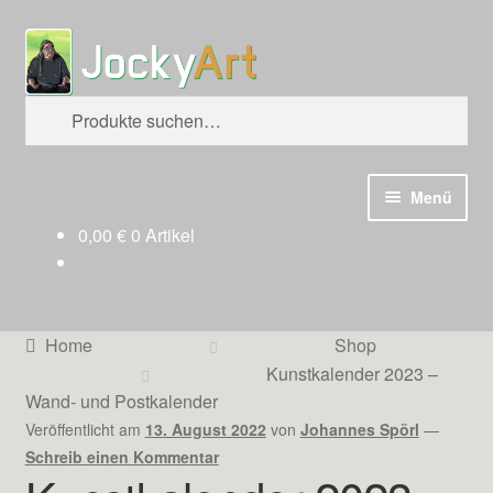
Zur
Zum
Suche
Navigation
Inhalt
springen
springen
Suche
nach:
Menü
0,00
€
0 Artikel
Startseite
Blog
Home
Shop
Galerien
Kunstkalender 2023 –
Wand- und Postkalender
Videos
Veröffentlicht am
13. August 2022
von
Johannes Spörl
—
Schreib einen Kommentar
Newsletter