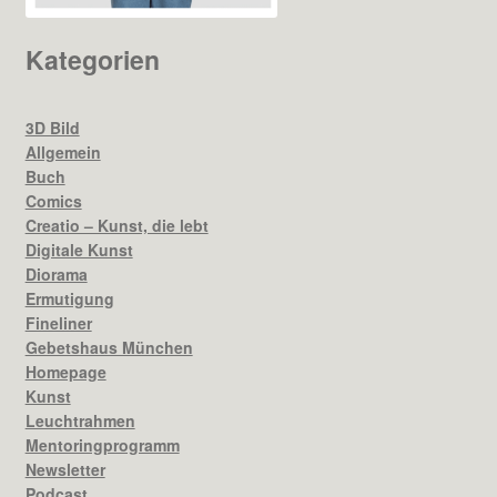
Kategorien
3D Bild
Allgemein
Buch
Comics
Creatio – Kunst, die lebt
Digitale Kunst
Diorama
Ermutigung
Fineliner
Gebetshaus München
Homepage
Kunst
Leuchtrahmen
Mentoringprogramm
Newsletter
Podcast