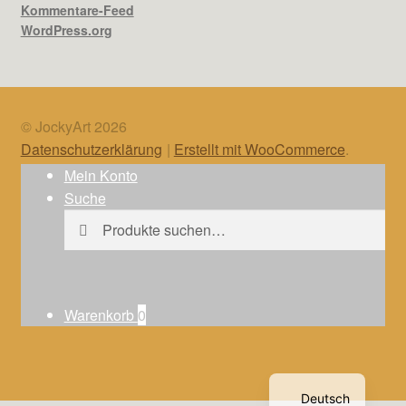
Kommentare-Feed
WordPress.org
© JockyArt 2026
Datenschutzerklärung
Erstellt mit WooCommerce
.
Mein Konto
Suche
Suche
Suche
nach:
Warenkorb
0
English
Deutsch