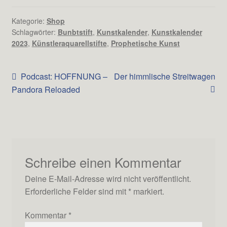
Kategorie:
Shop
Schlagwörter:
Bunbtstift
,
Kunstkalender
,
Kunstkalender
2023
,
Künstleraquarellstifte
,
Prophetische Kunst
Beitrags-
Vorheriger
Nächster
Podcast: HOFFNUNG –
Der himmlische Streitwagen
Beitrag:
Beitrag:
Pandora Reloaded
Navigation
Schreibe einen Kommentar
Deine E-Mail-Adresse wird nicht veröffentlicht.
Erforderliche Felder sind mit
*
markiert.
Kommentar
*