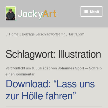
Zur
Zum
Menü
Navigation
Inhalt
springen
springen
Home
Beiträge verschlagwortet mit „Illustration“
Schlagwort:
Illustration
Veröffentlicht am
8. Juli 2025
von
Johannes Spörl
—
Schreib
einen Kommentar
Download: “Lass uns
zur Hölle fahren”