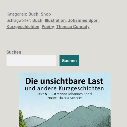
neue
Buch
Kategorien:
Buch
,
Shop
ist
Schlagwörter:
Buch
,
Illustration
,
Johannes Spörl
,
da:
Kurzgeschichten
,
Poetry
,
Theresa Conrady
Die
unsichtbare
Last
Suchen
Suchen