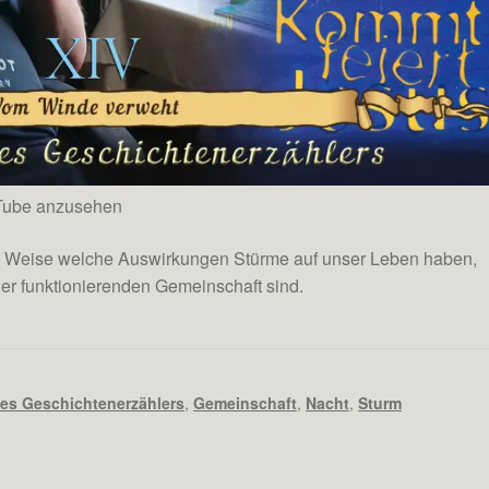
uTube anzusehen
ne Weise welche Auswirkungen Stürme auf unser Leben haben,
ner funktionierenden Gemeinschaft sind.
des Geschichtenerzählers
,
Gemeinschaft
,
Nacht
,
Sturm