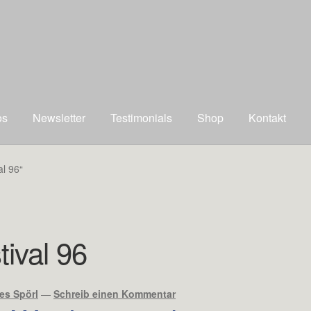
os
Newsletter
Testimonials
Shop
Kontakt
al 96“
tival 96
es Spörl
—
Schreib einen Kommentar