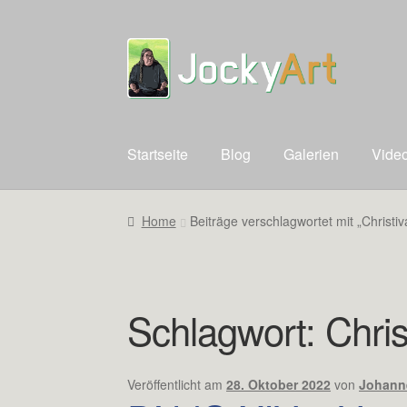
Zur
Zum
Navigation
Inhalt
springen
springen
Startseite
Blog
Galerien
Vide
Home
Beiträge verschlagwortet mit „Christiv
Schlagwort:
Chris
Veröffentlicht am
28. Oktober 2022
von
Johann