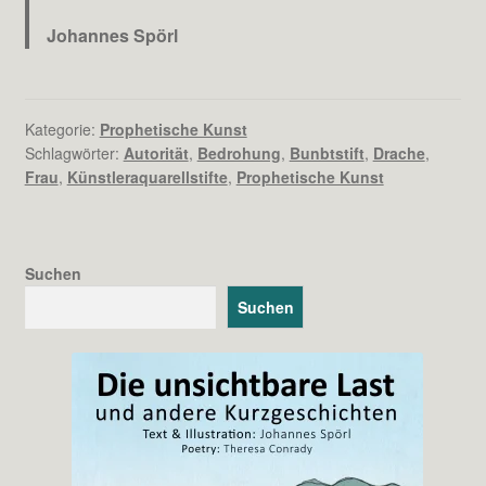
Johannes Spörl
Kategorie:
Prophetische Kunst
Schlagwörter:
Autorität
,
Bedrohung
,
Bunbtstift
,
Drache
,
Frau
,
Künstleraquarellstifte
,
Prophetische Kunst
Suchen
Suchen