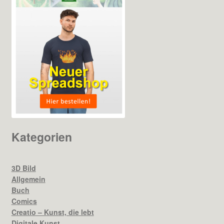
Kategorien
3D Bild
Allgemein
Buch
Comics
Creatio – Kunst, die lebt
Digitale Kunst