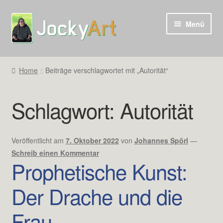
Zur
Zum
Menü
Navigation
Inhalt
springen
springen
Home
Beiträge verschlagwortet mit „Autorität“
Schlagwort:
Autorität
Veröffentlicht am
7. Oktober 2022
von
Johannes Spörl
—
Schreib einen Kommentar
Prophetische Kunst:
Der Drache und die
Frau