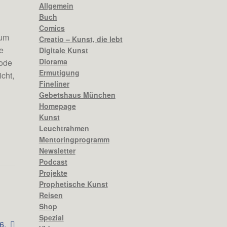
Allgemein
Buch
Comics
 um
Creatio – Kunst, die lebt
e
Digitale Kunst
Diorama
sode
Ermutigung
cht,
Fineliner
Gebetshaus München
Homepage
Kunst
Leuchtrahmen
Mentoringprogramm
Newsletter
Podcast
Projekte
Prophetische Kunst
Reisen
Shop
Spezial
6.