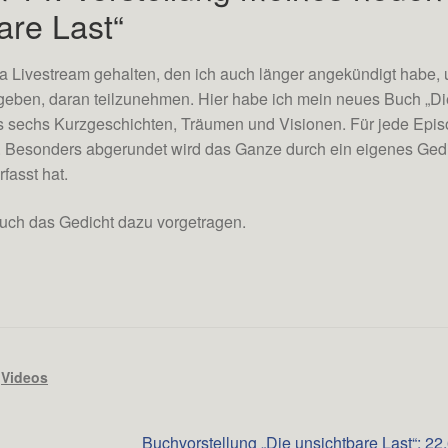
are Last“
ra Livestream gehalten, den ich auch länger angekündigt habe,
u geben, daran teilzunehmen. Hier habe ich mein neues Buch „Di
aus sechs Kurzgeschichten, Träumen und Visionen. Für jede Epi
igt. Besonders abgerundet wird das Ganze durch ein eigenes Gedi
fasst hat.
uch das Gedicht dazu vorgetragen.
,
Videos
Nächster
Buchvorstellung „Die unsichtbare Last“: 22.