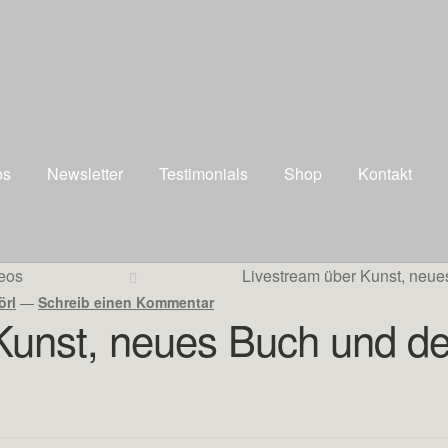
os
Newsletter
Testimonials
Shop
Kontakt
eos
Livestream über Kunst, neu
örl
—
Schreib einen Kommentar
Kunst, neues Buch und d