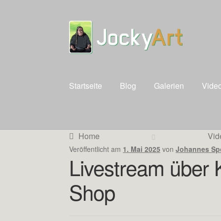
Zur
Zum
Navigation
Inhalt
springen
springen
Startseite
Blog
Galerien
Vide
Home
Vid
Veröffentlicht am
1. Mai 2025
von
Johannes Sp
Livestream über 
Shop