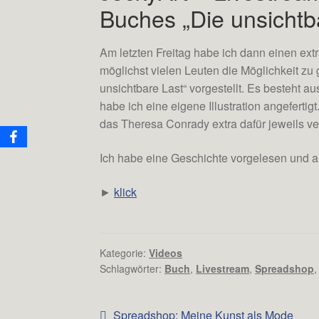
Buches „Die unsichtb
Am letzten Freitag habe ich dann einen ext
möglichst vielen Leuten die Möglichkeit z
unsichtbare Last“ vorgestellt. Es besteht 
habe ich eine eigene Illustration angefert
das Theresa Conrady extra dafür jeweils ver
Ich habe eine Geschichte vorgelesen und a
►
klick
Kategorie:
Videos
Schlagwörter:
Buch
,
Livestream
,
Spreadshop
Beitrags-
Vorheriger
Spreadshop: Meine Kunst als Mode