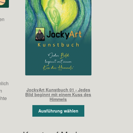
ten
n
lich
JockyArt Kunstbuch 01 - Jedes
n
Bild beginnt mit einem Kuss des
chte
Himmels
Ausführung wählen