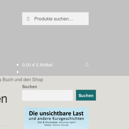
Suche
Suche
nach:
0,00
€
0 Artikel
es Buch und den Shop
Suchen
en
Suchen