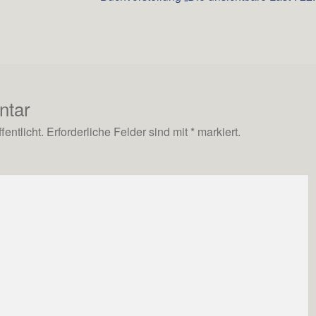
Beitrag:
ntar
entlicht.
Erforderliche Felder sind mit
*
markiert.