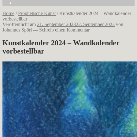
Home
/
Prophetische Kunst
/
Kunstkalender 2024 – Wandkalender
vorbestellbar
Veröffentlicht am
21. September 2023
22. September 2023
von
Johannes Spörl
—
Schreib einen Kommentar
Kunstkalender 2024 – Wandkalender
vorbestellbar