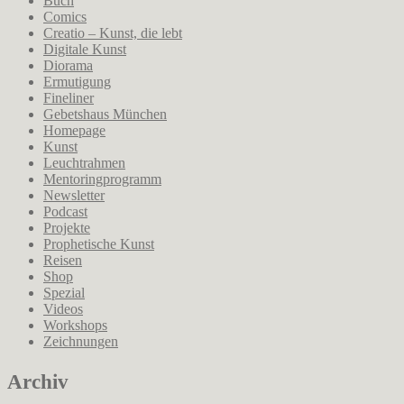
Buch
Comics
Creatio – Kunst, die lebt
Digitale Kunst
Diorama
Ermutigung
Fineliner
Gebetshaus München
Homepage
Kunst
Leuchtrahmen
Mentoringprogramm
Newsletter
Podcast
Projekte
Prophetische Kunst
Reisen
Shop
Spezial
Videos
Workshops
Zeichnungen
Archiv