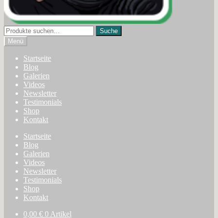
Suche
Suche
nach:
Menü
Startseite
Blog
Galerien
Videos
Newsletter
Testimonials
Shop
Kontakt
Startseite
Blog
Galerien
Videos
Newsletter
Testimonials
Shop
Kontakt
0,00
€
0 Artikel