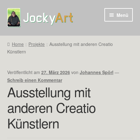
Zur
Zum
Menü
Navigation
Inhalt
springen
springen
Home
Projekte
Ausstellung mit anderen Creatio
Künstlern
Veröffentlicht am
27. März 2026
von
Johannes Spörl
—
Schreib einen Kommentar
Ausstellung mit
anderen Creatio
Künstlern