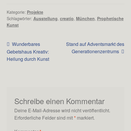
Kategorie:
Projekte
Schlagwörter:
Ausstellung
,
creatio
,
München
,
Prophetische
Kunst
Beitrags-
Vorheriger
Nächster
Wunderbares
Stand auf Adventsmarkt des
Beitrag:
Beitrag:
Generationenzentrums
Gebetshaus Kreativ:
Navigation
Heilung durch Kunst
Schreibe einen Kommentar
Deine E-Mail-Adresse wird nicht veröffentlicht.
Erforderliche Felder sind mit
*
markiert.