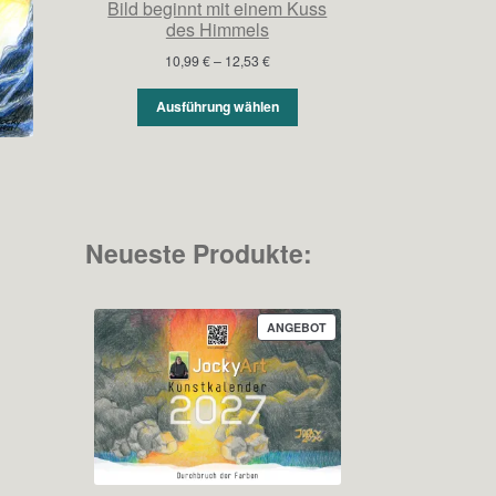
Bild beginnt mit einem Kuss
des Himmels
Preisspanne:
10,99
€
–
12,53
€
10,99 €
bis
Ausführung wählen
12,53 €
Neueste Produkte:
r
ller
s
PRODUKT
ANGEBOT
0 €.
IM
ANGEBOT