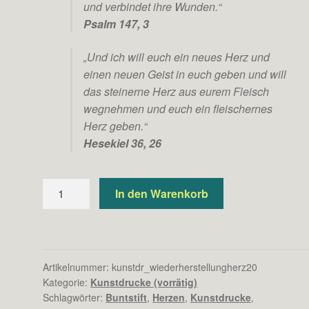
und verbindet ihre Wunden.“
Psalm 147, 3
„Und ich will euch ein neues Herz und
einen neuen Geist in euch geben und will
das steinerne Herz aus eurem Fleisch
wegnehmen und euch ein fleischernes
Herz geben.“
Hesekiel 36, 26
Wiederherstellung
In den Warenkorb
der
Herzen
(Kunstdruck)
Menge
Artikelnummer:
kunstdr_wiederherstellungherz20
Kategorie:
Kunstdrucke (vorrätig)
Schlagwörter:
Buntstift
,
Herzen
,
Kunstdrucke
,