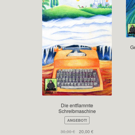
Ge
Die entflammte
Schreibmaschine
ANGEBOT!
Ursprünglicher
Aktueller
30,00
€
20,00
€