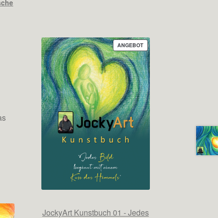
sche
PRODUKT
ANGEBOT
IM
ANGEBOT
as
JockyArt Kunstbuch 01 - Jedes