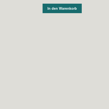
Preis
Preis
war:
ist:
In den Warenkorb
30,00 €
20,00 €.