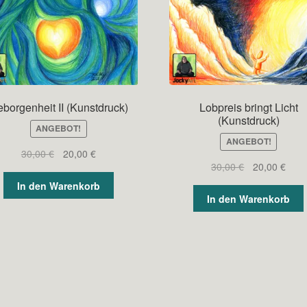
borgenheit II (Kunstdruck)
Lobpreis bringt Licht
(Kunstdruck)
ANGEBOT!
ANGEBOT!
Ursprünglicher
Aktueller
30,00
€
20,00
€
Ursprüngliche
Aktue
30,00
€
20,00
€
Preis
Preis
Preis
Prei
war:
ist:
In den Warenkorb
war:
ist:
30,00 €
20,00 €.
In den Warenkorb
30,00 €
20,0