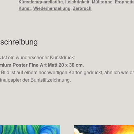
Künstleraquarellstifte
,
Leichtigkeit
,
Mülltonne
,
Propheti
Kunst
,
Wiederherstellung
,
Zerbruch
schreibung
 ist ein wunderschöner Kunstdruck:
mium Poster Fine Art Matt 20 x 30 cm.
Bild ist auf einem hochwertigen Karton gedruckt, ähnlich wie d
inalpapier der Buntstiftzeichnung.