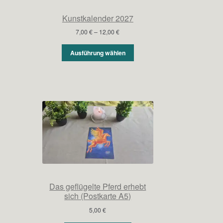
Kunstkalender 2027
Preisspanne:
7,00
€
–
12,00
€
7,00 €
bis
Ausführung wählen
12,00 €
Das geflügelte Pferd erhebt
sich (Postkarte A5)
5,00
€