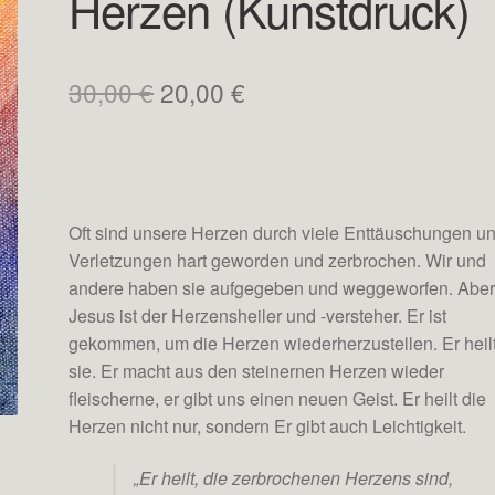
Herzen (Kunstdruck)
Ursprünglicher
Aktueller
30,00
€
20,00
€
Preis
Preis
war:
ist:
30,00 €
20,00 €.
Oft sind unsere Herzen durch viele Enttäuschungen u
Verletzungen hart geworden und zerbrochen. Wir und
andere haben sie aufgegeben und weggeworfen. Abe
Jesus ist der Herzensheiler und -versteher. Er ist
gekommen, um die Herzen wiederherzustellen. Er heil
sie. Er macht aus den steinernen Herzen wieder
fleischerne, er gibt uns einen neuen Geist. Er heilt die
Herzen nicht nur, sondern Er gibt auch Leichtigkeit.
„Er heilt, die zerbrochenen Herzens sind,