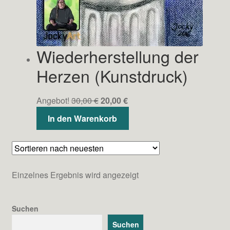
Wiederherstellung der
Herzen (Kunstdruck)
Ursprünglicher
Aktueller
Angebot!
30,00
€
20,00
€
Preis
Preis
In den Warenkorb
war:
ist:
30,00 €
20,00 €.
Einzelnes Ergebnis wird angezeigt
Suchen
Suchen