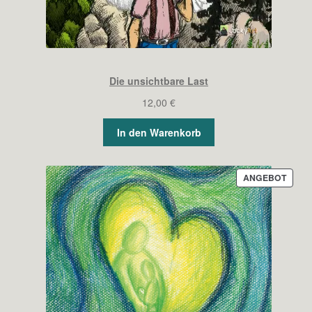
Die unsichtbare Last
12,00
€
In den Warenkorb
PROD
ANGEBOT
IM
ANGE