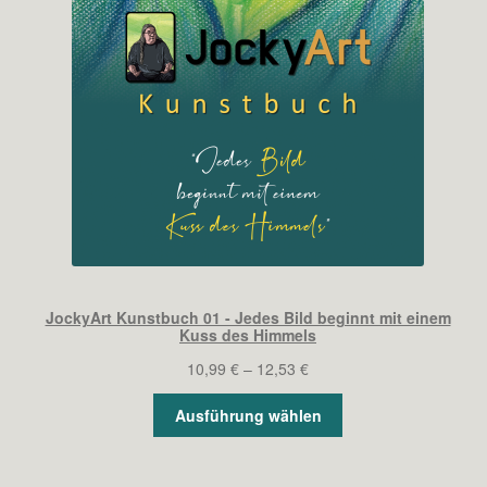
JockyArt Kunstbuch 01 - Jedes Bild beginnt mit einem
Kuss des Himmels
Preisspanne:
10,99
€
–
12,53
€
10,99 €
Ausführung wählen
bis
12,53 €