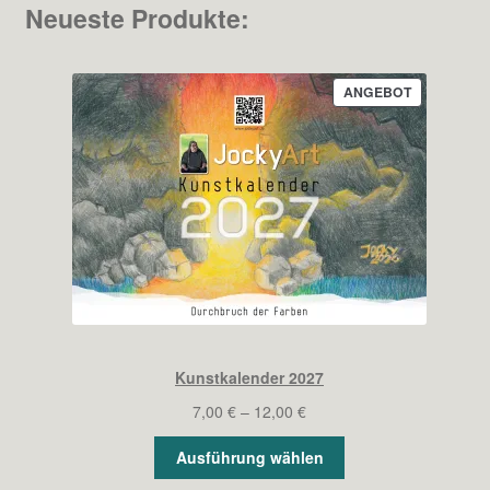
Neueste Produkte:
PRODUKT
ANGEBOT
IM
ANGEBOT
Kunstkalender 2027
Preisspanne:
7,00
€
–
12,00
€
7,00 €
Ausführung wählen
bis
12,00 €