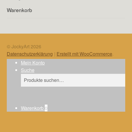
Warenkorb
© JockyArt 2026
Datenschutzerklärung
Erstellt mit WooCommerce
.
Mein Konto
Suche
Suche
Suche
nach:
Warenkorb
0