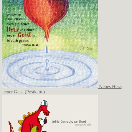
Produktseite
gewählt
werden
Neues Herz,
neuer Geist (Postkarte)