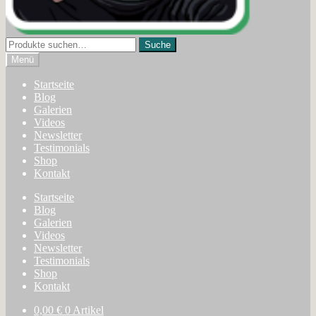
Suche
Suche
nach:
Menü
Startseite
Blog
Galerien
Videos
Newsletter
Testimonials
Shop
Kontakt
Startseite
Blog
Galerien
Videos
Newsletter
Testimonials
Shop
Kontakt
0,00
€
0 Artikel