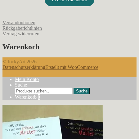
Versandoptionen
Rückgaberichtlinien
Vertrag widerrufen
Warenkorb
© JockyArt 2026
Datenschutzerklärung
Erstellt mit WooCommerce
.
Mein Konto
Suche
Suche
Suche
nach:
Warenkorb
0