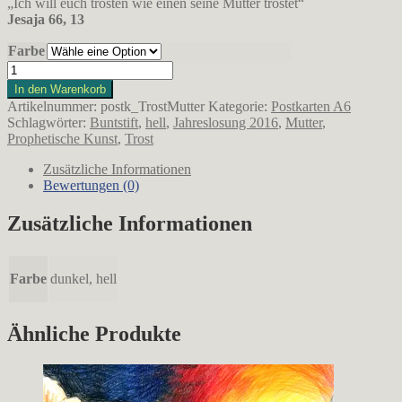
„Ich will euch trösten wie einen seine Mutter tröstet“
Jesaja 66, 13
Farbe
Trost
Mutter
In den Warenkorb
(Postkarte)
Artikelnummer:
postk_TrostMutter
Kategorie:
Postkarten A6
Menge
Schlagwörter:
Buntstift
,
hell
,
Jahreslosung 2016
,
Mutter
,
Prophetische Kunst
,
Trost
Zusätzliche Informationen
Bewertungen (0)
Zusätzliche Informationen
Farbe
dunkel, hell
Ähnliche Produkte