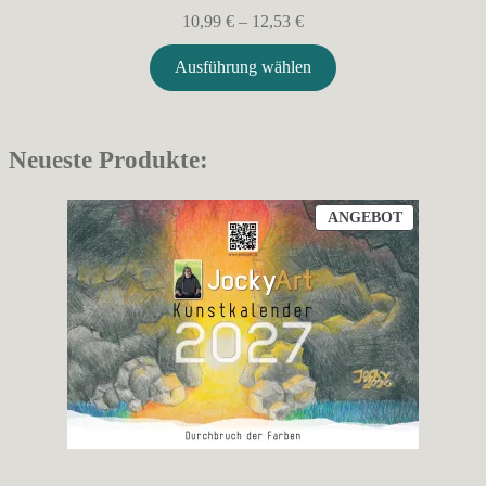
Preisspanne:
10,99
€
–
12,53
€
10,99 €
bis
Ausführung wählen
12,53 €
Neueste Produkte:
PRODUKT
ANGEBOT
IM
ANGEBOT