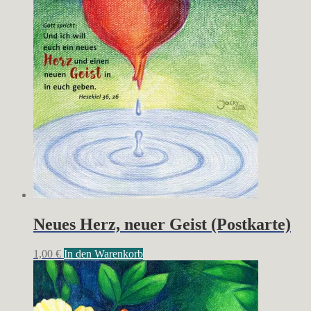
der
Produktseite
gewählt
werden
Neues Herz, neuer Geist (Postkarte)
1,00
€
In den Warenkorb