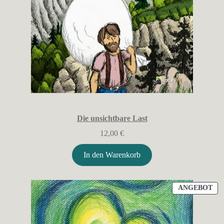
Die unsichtbare Last
12,00
€
In den Warenkorb
PR
ANGEBOT
IM
AN