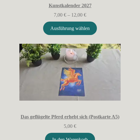
Kunstkalender 2027
Preisspanne:
7,00
€
–
12,00
€
7,00 €
bis
Ausführung wählen
12,00 €
Das geflügelte Pferd erhebt sich (Postkarte A5)
5,00
€
In den Warenkorb