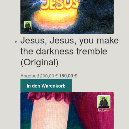
Jesus, Jesus, you make
the darkness tremble
(Original)
Ursprünglicher
Aktueller
Angebot!
200,00
€
150,00
€
Preis
Preis
In den Warenkorb
war:
ist:
200,00 €
150,00 €.