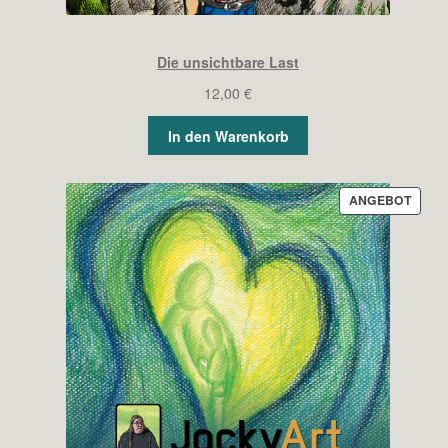
Die unsichtbare Last
12,00
€
In den Warenkorb
PROD
ANGEBOT
IM
ANGE