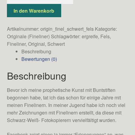
Dein
Schwert
In den Warenkorb
(Fels)
(Original)
Artikelnummer:
origin_finel_schwert_fels
Kategorie:
Menge
Originale (Fineliner)
Schlagwörter:
ergreife
,
Fels
,
Fineliner
,
Original
,
Schwert
Beschreibung
Bewertungen (0)
Beschreibung
Bevor ich meine prophetische Kunst mit Buntstiften
begonnen habe, tat ich das schon für einige Jahre mit
meinen Finelinern. In meiner Jugend habe ich noch viel
mehr Zeichnungen mit Finelinern erstellt, da diese mit
Schwarz-Weiß- Fotokopierern vervielfältigt wurden.
Facebook zeigt einen ja immer “Erinnerungen” an, was