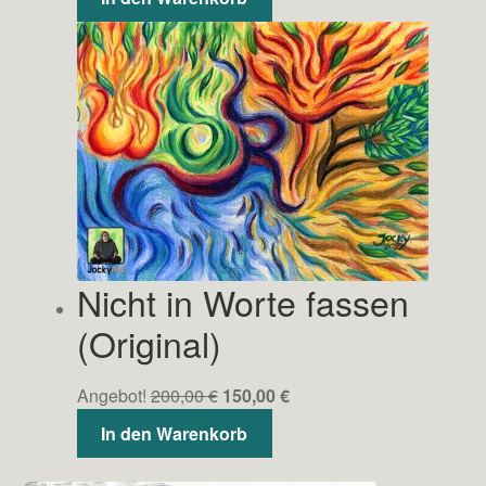
war:
ist:
200,00 €
150,00 €.
Nicht in Worte fassen
(Original)
Ursprünglicher
Aktueller
Angebot!
200,00
€
150,00
€
Preis
Preis
In den Warenkorb
war:
ist:
200,00 €
150,00 €.