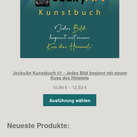
JockyArt Kunstbuch 01 - Jedes Bild beginnt mit einem
Kuss des Himmels
Preisspanne:
10,99
€
–
12,53
€
10,99 €
Ausführung wählen
bis
12,53 €
Neueste Produkte: