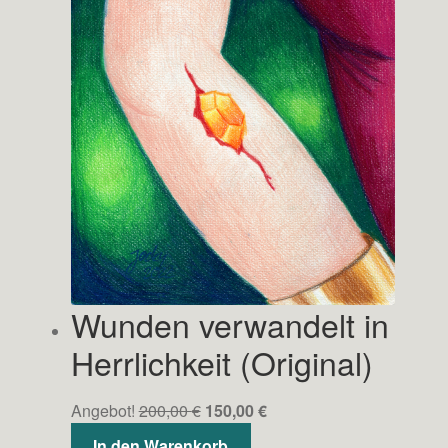
Wunden verwandelt in
Herrlichkeit (Original)
Ursprünglicher
Aktueller
Angebot!
200,00
€
150,00
€
Preis
Preis
In den Warenkorb