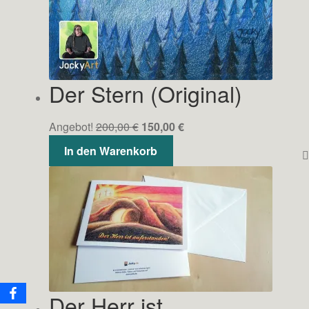
Der Stern (Original)
Ursprünglicher
Aktueller
Angebot!
200,00
€
150,00
€
Preis
Preis
In den Warenkorb
war:
ist:
200,00 €
150,00 €.
Der Herr ist