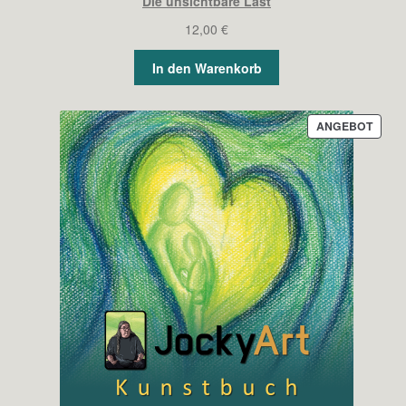
Die unsichtbare Last
12,00
€
In den Warenkorb
PROD
ANGEBOT
IM
ANGE