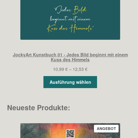
JockyArt Kunstbuch 01 - Jedes Bild beginnt mit einem
Kuss des Himmels
Preisspanne:
10,99
€
–
12,53
€
10,99 €
Ausführung wählen
bis
12,53 €
Neueste Produkte:
PRODUKT
ANGEBOT
IM