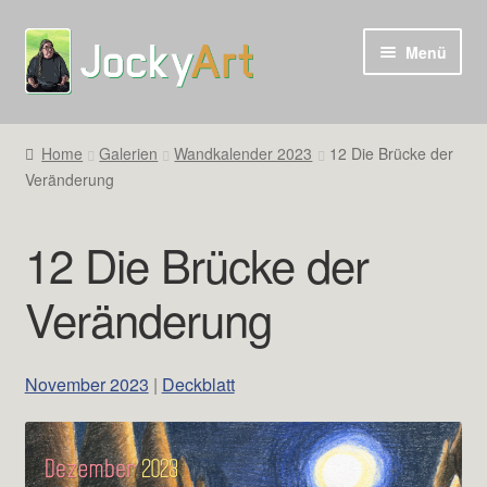
Zur
Zum
Menü
Navigation
Inhalt
springen
springen
Home
Galerien
Wandkalender 2023
12 Die Brücke der
Veränderung
12 Die Brücke der
Veränderung
November 2023
|
Deckblatt