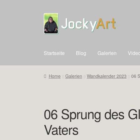
Zur
Zum
Navigation
Inhalt
springen
springen
Startseite
Blog
Galerien
Vide
Home
Galerien
Wandkalender 2023
06 S
06 Sprung des Gl
Vaters