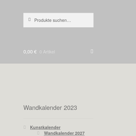
Suche
Suche
nach:
0,00
€
0 Artikel
Wandkalender 2023
Kunstkalender
Wandkalender 2027