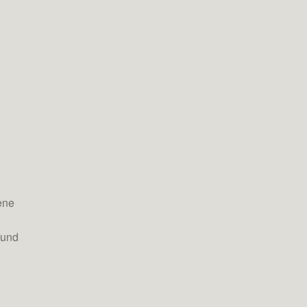
ene
 und