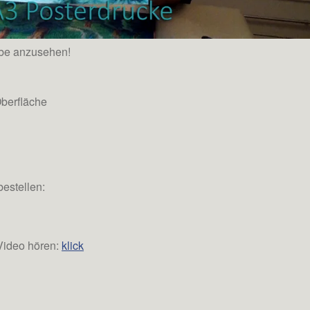
ube anzusehen!
Oberfläche
bestellen:
 Video hören:
klick