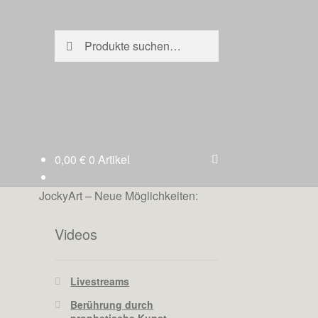
Suche
Suche
nach:
0,00
€
0 Artikel
JockyArt – Neue Möglichkeiten:
Videos
Livestreams
Berührung durch
prophetische Kunst