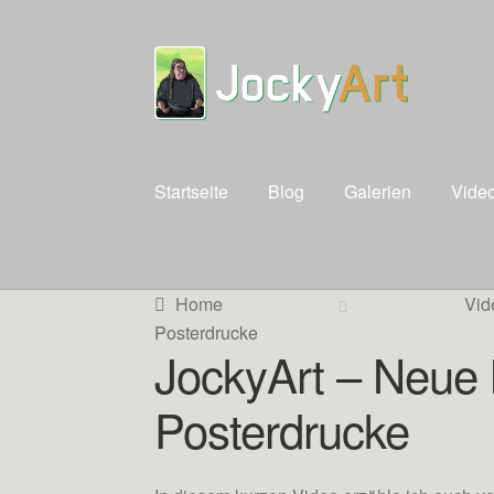
Zur
Zum
Navigation
Inhalt
springen
springen
Startseite
Blog
Galerien
Vide
Home
Vid
Posterdrucke
JockyArt – Neue 
Posterdrucke