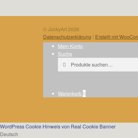
© JockyArt 2026
Datenschutzerklärung
Erstellt mit WooC
Mein Konto
Suche
Suche
Suche
nach:
Warenkorb
0
WordPress Cookie Hinweis von Real Cookie Banner
Deutsch