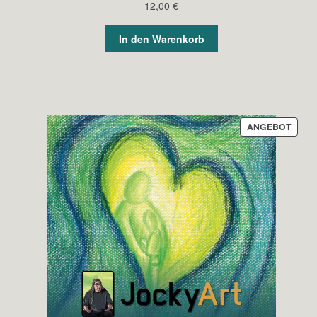
12,00
€
In den Warenkorb
PROD
ANGEBOT
IM
ANGE