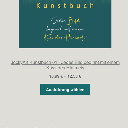
JockyArt Kunstbuch 01 - Jedes Bild beginnt mit einem
Kuss des Himmels
Preisspanne:
10,99
€
–
12,53
€
10,99 €
bis
Ausführung wählen
12,53 €