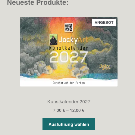
Neueste Produkte:
PRODUKT
ANGEBOT
IM
ANGEBOT
Kunstkalender 2027
Preisspanne:
7,00
€
–
12,00
€
7,00 €
bis
Ausführung wählen
12,00 €