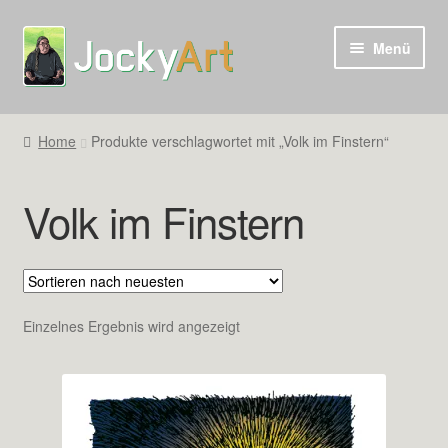
Zur
Zum
Menü
Navigation
Inhalt
springen
springen
Home
Produkte verschlagwortet mit „Volk im Finstern“
Volk im Finstern
Einzelnes Ergebnis wird angezeigt