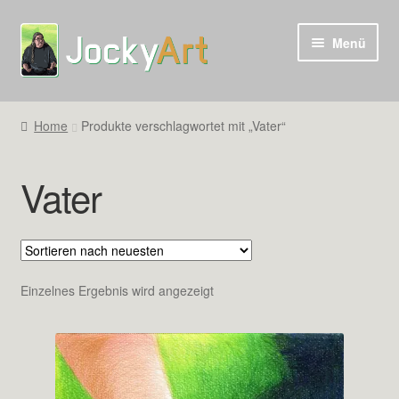
Zur
Zum
Menü
Navigation
Inhalt
springen
springen
Home
Produkte verschlagwortet mit „Vater“
Vater
Einzelnes Ergebnis wird angezeigt