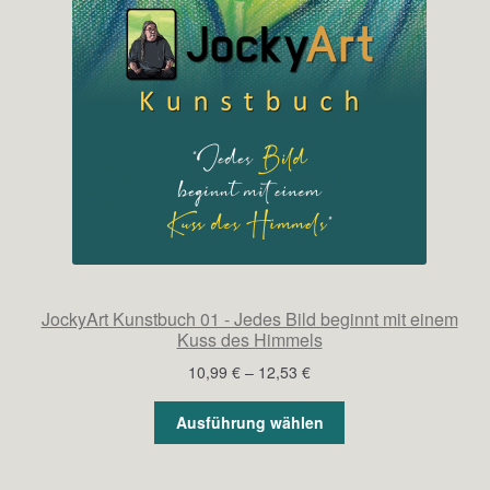
JockyArt Kunstbuch 01 - Jedes Bild beginnt mit einem
Kuss des Himmels
Preisspanne:
10,99
€
–
12,53
€
10,99 €
bis
Ausführung wählen
12,53 €