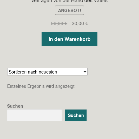
Getragen von der Hand des Vaters
ANGEBOT!
Ursprünglicher
Aktueller
30,00
€
20,00
€
Preis
Preis
war:
ist:
In den Warenkorb
30,00 €
20,00 €.
Einzelnes Ergebnis wird angezeigt
Suchen
Suchen