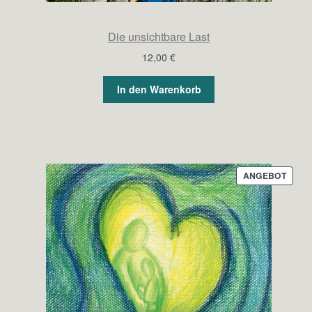
Die unsichtbare Last
12,00
€
In den Warenkorb
PROD
ANGEBOT
IM
ANGE