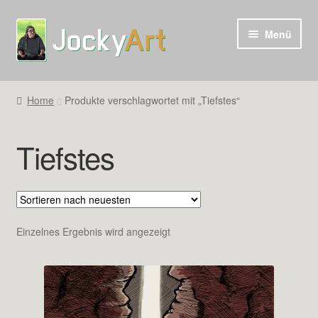
Zur
Zum
Menü
Navigation
Inhalt
springen
springen
Home
Produkte verschlagwortet mit „Tiefstes“
Tiefstes
Einzelnes Ergebnis wird angezeigt