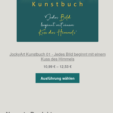
JockyArt Kunstbuch 01 - Jedes Bild beginnt mit einem
Kuss des Himmels
Preisspanne:
10,99
€
–
12,53
€
10,99 €
bis
Ausführung wählen
12,53 €