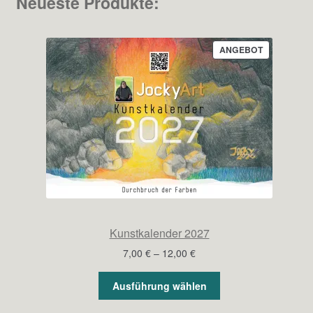
Neueste Produkte:
PRODUKT
ANGEBOT
IM
ANGEBOT
Kunstkalender 2027
Preisspanne:
7,00
€
–
12,00
€
7,00 €
bis
Ausführung wählen
12,00 €