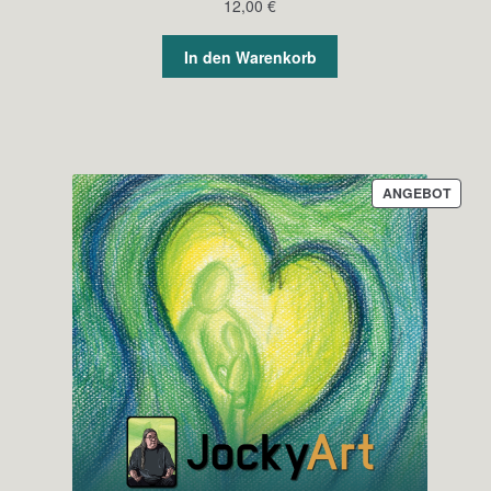
12,00
€
In den Warenkorb
PROD
ANGEBOT
IM
ANGE