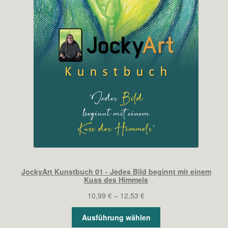
JockyArt Kunstbuch 01 - Jedes Bild beginnt mit einem
Kuss des Himmels
Preisspanne:
10,99
€
–
12,53
€
10,99 €
Ausführung wählen
bis