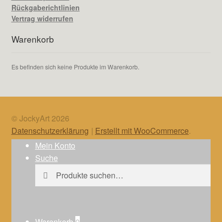
Rückgaberichtlinien
Vertrag widerrufen
Warenkorb
Es befinden sich keine Produkte im Warenkorb.
© JockyArt 2026
Datenschutzerklärung
Erstellt mit WooCommerce
.
Mein Konto
Suche
Suche
Suche
nach:
Warenkorb
0