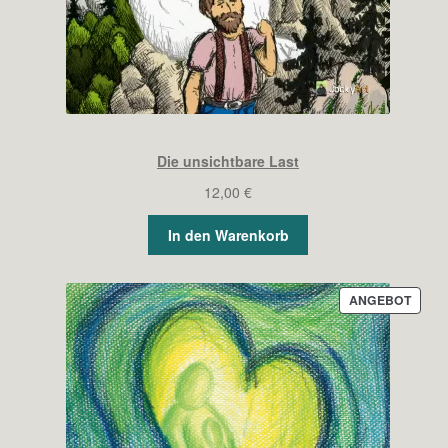
Die unsichtbare Last
12,00
€
In den Warenkorb
PROD
ANGEBOT
IM
ANGE