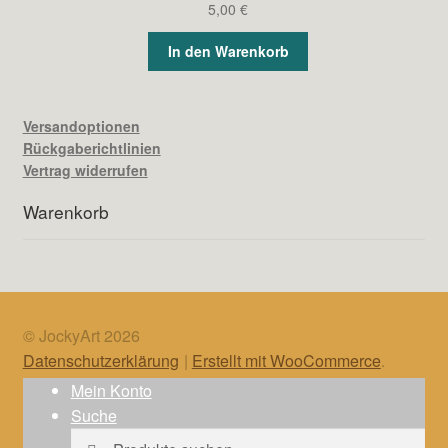
5,00
€
In den Warenkorb
Versandoptionen
Rückgaberichtlinien
Vertrag widerrufen
Warenkorb
© JockyArt 2026
Datenschutzerklärung
Erstellt mit WooCommerce
.
Mein Konto
Suche
Suche
Suche