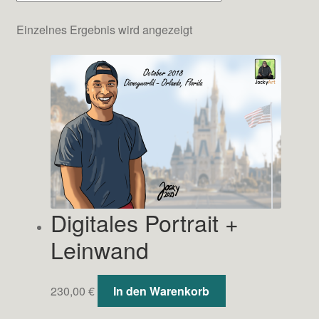
Einzelnes Ergebnis wird angezeigt
Testimonials
Shop
Kontakt
Digitales Portrait +
Leinwand
230,00
€
In den Warenkorb