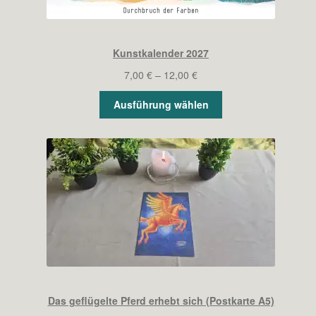
Kunstkalender 2027
Preisspanne:
7,00
€
–
12,00
€
7,00 €
Ausführung wählen
bis
12,00 €
Das geflügelte Pferd erhebt sich (Postkarte A5)