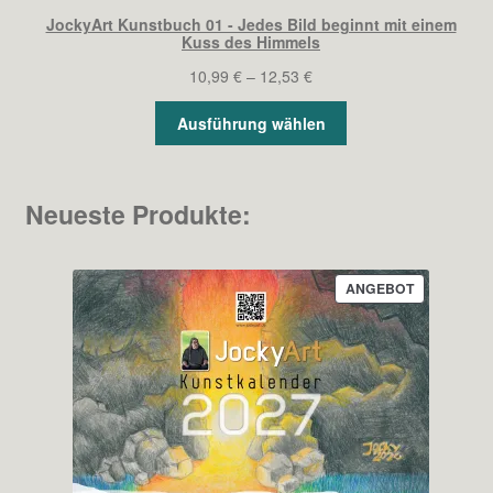
JockyArt Kunstbuch 01 - Jedes Bild beginnt mit einem
Kuss des Himmels
Preisspanne:
10,99
€
–
12,53
€
10,99 €
Ausführung wählen
bis
12,53 €
Neueste Produkte:
PRODUKT
ANGEBOT
IM
ANGEBOT