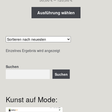
30,00 €
Dieses
bis
Ausführung wählen
Produkt
120,00 €
weist
mehrere
Varianten
auf.
Die
Einzelnes Ergebnis wird angezeigt
Optionen
können
auf
Suchen
der
Suchen
Produktseite
gewählt
werden
Kunst auf Mode: