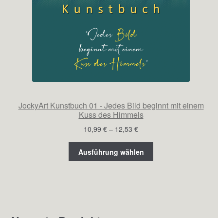
JockyArt Kunstbuch 01 - Jedes Bild beginnt mit einem
Kuss des Himmels
Preisspanne:
10,99
€
–
12,53
€
10,99 €
bis
Ausführung wählen
12,53 €