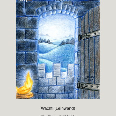
Wacht! (Leinwand)
Preisspanne:
30,00
€
–
120,00
€