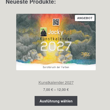
Neueste Produkte:
PRODUKT
ANGEBOT
IM
ANGEBOT
Kunstkalender 2027
Preisspanne:
7,00
€
–
12,00
€
7,00 €
bis
Ausführung wählen
12,00 €