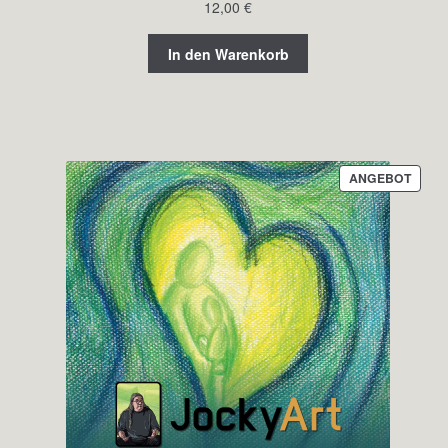
12,00
€
In den Warenkorb
PROD
ANGEBOT
IM
ANGE