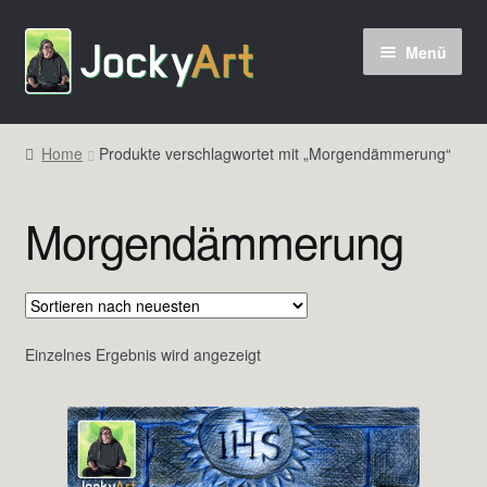
Zur
Zum
Menü
Navigation
Inhalt
springen
springen
Home
Produkte verschlagwortet mit „Morgendämmerung“
Morgendämmerung
Einzelnes Ergebnis wird angezeigt