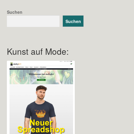
können
auf
Suchen
der
Suchen
Produktseite
gewählt
werden
Kunst auf Mode: