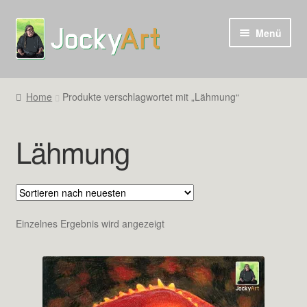
Zur
Zum
Menü
Navigation
Inhalt
springen
springen
Home
Produkte verschlagwortet mit „Lähmung“
Lähmung
Einzelnes Ergebnis wird angezeigt