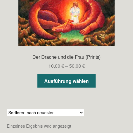
Der Drache und die Frau (Prints)
Preisspanne:
10,00
€
–
50,00
€
10,00 €
Dieses
bis
Ausführung wählen
Produkt
50,00 €
weist
mehrere
Varianten
auf.
Die
Einzelnes Ergebnis wird angezeigt
Optionen