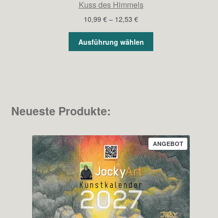
Kuss des Himmels
Preisspanne:
10,99
€
–
12,53
€
10,99 €
bis
Ausführung wählen
12,53 €
Neueste Produkte:
PRODUKT
ANGEBOT
IM
ANGEBOT