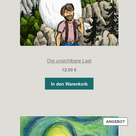
Die unsichtbare Last
12,00
€
In den Warenkorb
PROD
ANGEBOT
IM
ANGE