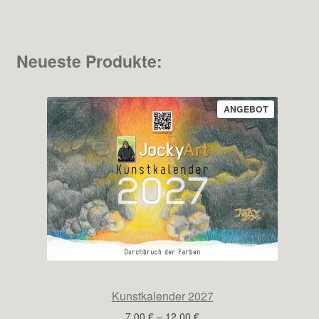
Neueste Produkte:
PRODUKT
ANGEBOT
IM
ANGEBOT
Kunstkalender 2027
Preisspanne:
7,00
€
–
12,00
€