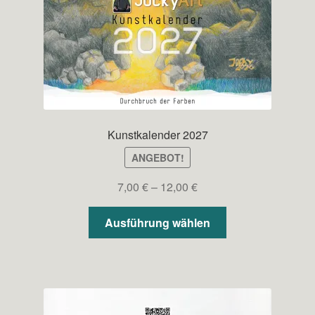
Kunstkalender 2027
ANGEBOT!
Preisspanne:
7,00
€
–
12,00
€
7,00 €
Dieses
bis
Ausführung wählen
Produkt
12,00 €
weist
mehrere
Varianten
auf.