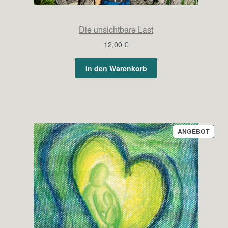
Die unsichtbare Last
12,00
€
In den Warenkorb
PROD
ANGEBOT
IM
ANGE