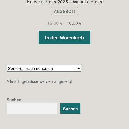
Kunstkalender 2025 – Wandkalender
ANGEBOT!
Ursprünglicher
Aktueller
12,00
€
10,00
€
Preis
Preis
war:
ist:
In den Warenkorb
12,00 €
10,00 €.
Nach
Alle 2 Ergebnisse werden angezeigt
neuesten
sortiert
Suchen
Suchen