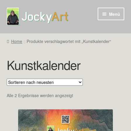
Zur
Zum
Menü
Navigation
Inhalt
springen
springen
Home
Produkte verschlagwortet mit „Kunstkalender“
Kunstkalender
Nach
Alle 2 Ergebnisse werden angezeigt
neuesten
sortiert