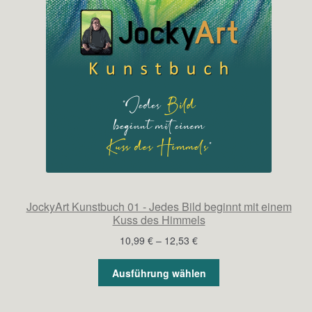
JockyArt Kunstbuch 01 - Jedes Bild beginnt mit einem
Kuss des Himmels
Preisspanne:
10,99
€
–
12,53
€
10,99 €
bis
Ausführung wählen
12,53 €