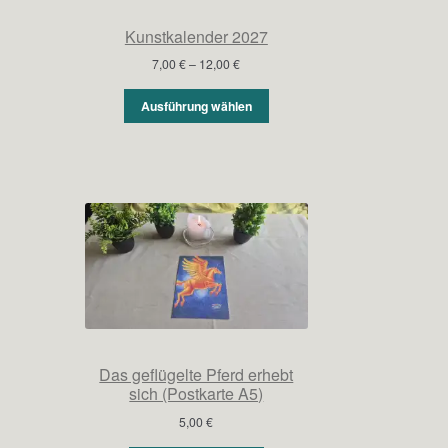
Kunstkalender 2027
Preisspanne:
7,00
€
–
12,00
€
7,00 €
bis
Ausführung wählen
12,00 €
Das geflügelte Pferd erhebt
sich (Postkarte A5)
5,00
€