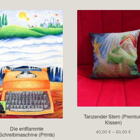
sortiert
Tanzender Stern (Premi
Kissen)
Die entflammte
Prei
40,00
€
–
60,00
€
Schreibmaschine (Prints)
40,0