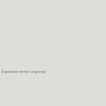
Nach
4 Ergebnisse werden angezeigt
neuesten
sortiert