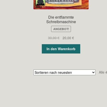
Die entflammte
Schreibmaschine
ANGEBOT!
Ursprünglicher
Aktueller
30,00
€
20,00
€
Preis
Preis
war:
ist:
In den Warenkorb
30,00 €
20,00 €.
Alle 