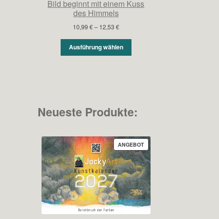
Bild beginnt mit einem Kuss
des Himmels
Preisspanne:
10,99
€
–
12,53
€
10,99 €
bis
Ausführung wählen
12,53 €
Neueste Produkte:
PRODUKT
ANGEBOT
IM
ANGEBOT