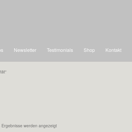
os
Newsletter
Testimonials
Shop
Kontakt
tät“
Nach
4 Ergebnisse werden angezeigt
neuesten