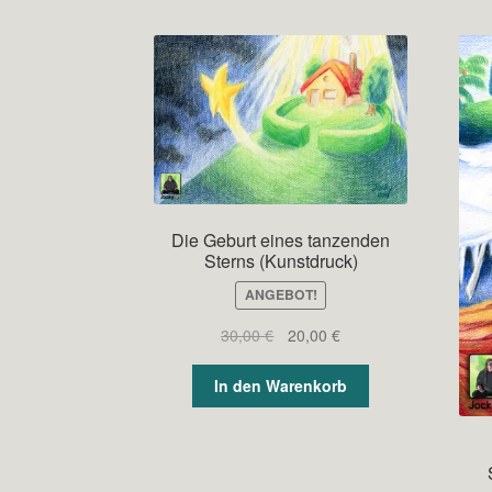
Die Geburt eines tanzenden
Sterns (Kunstdruck)
ANGEBOT!
Ursprünglicher
Aktueller
30,00
€
20,00
€
Preis
Preis
war:
ist:
In den Warenkorb
30,00 €
20,00 €.