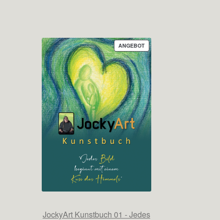
PRODUKT
ANGEBOT
IM
ANGEBOT
JockyArt Kunstbuch 01 - Jedes