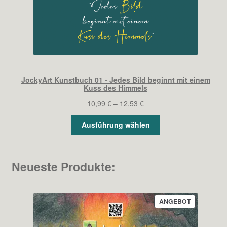
JockyArt Kunstbuch 01 - Jedes Bild beginnt mit einem
Kuss des Himmels
Preisspanne:
10,99
€
–
12,53
€
10,99 €
Ausführung wählen
bis
12,53 €
Neueste Produkte:
PRODUKT
ANGEBOT
IM
ANGEBOT