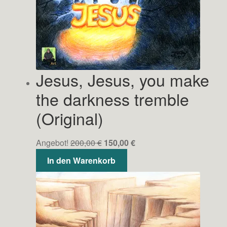
Die
Optionen
können
auf
der
Jesus, Jesus, you make
Produktseite
gewählt
the darkness tremble
werden
(Original)
Ursprünglicher
Aktueller
Angebot!
200,00
€
150,00
€
Preis
Preis
In den Warenkorb
war:
ist:
200,00 €
150,00 €.