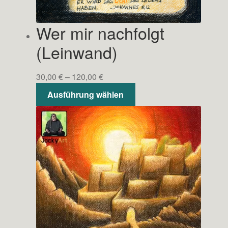
Wer mir nachfolgt
(Leinwand)
Preisspanne:
30,00
€
–
120,00
€
30,00 €
Dieses
Ausführung wählen
bis
Produkt
120,00 €
weist
mehrere
Varianten
auf.
Die
Optionen
können
auf
der