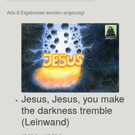
Nach
Alle 8 Ergebnisse werden angezeigt
Testimonials
neuesten
sortiert
Shop
Kontakt
Jesus, Jesus, you make
the darkness tremble
(Leinwand)