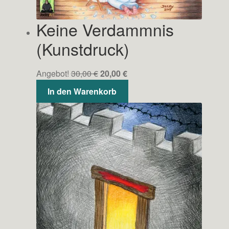
Keine Verdammnis
(Kunstdruck)
Ursprünglicher
Aktueller
Angebot!
30,00
€
20,00
€
Preis
Preis
In den Warenkorb
war:
ist:
30,00 €
20,00 €.