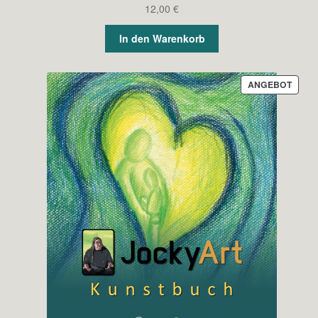
12,00
€
In den Warenkorb
PROD
ANGEBOT
IM
ANGE