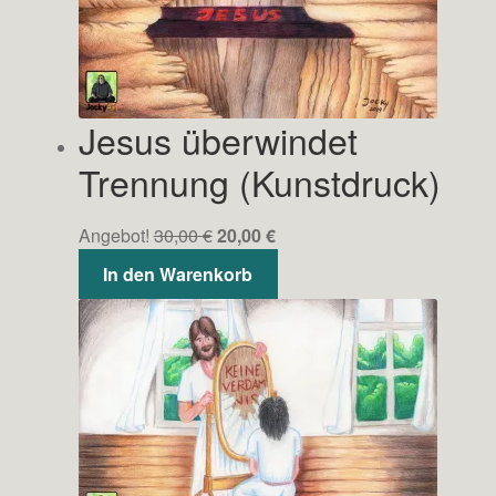
Jesus überwindet
Trennung (Kunstdruck)
Ursprünglicher
Aktueller
Angebot!
30,00
€
20,00
€
Preis
Preis
In den Warenkorb
war:
ist:
30,00 €
20,00 €.