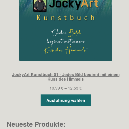
JockyArt Kunstbuch 01 - Jedes Bild beginnt mit einem
Kuss des Himmels
Preisspanne:
10,99
€
–
12,53
€
10,99 €
Ausführung wählen
bis
12,53 €
Neueste Produkte: