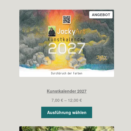
PRODUKT
ANGEBOT
IM
ANGEBOT
Kunstkalender 2027
Preisspanne:
7,00
€
–
12,00
€
7,00 €
Ausführung wählen
bis
12,00 €