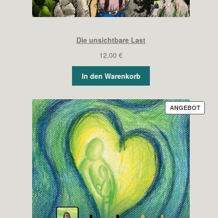
Die unsichtbare Last
12,00
€
In den Warenkorb
PROD
ANGEBOT
IM
ANGE