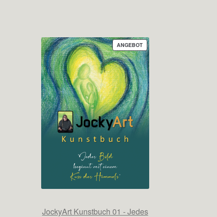
PRODUKT
ANGEBOT
IM
ANGEBOT
JockyArt Kunstbuch 01 - Jedes