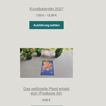
Kunstkalender 2027
Preisspanne:
7,00
€
–
12,00
€
7,00 €
bis
Ausführung wählen
12,00 €
Das geflügelte Pferd erhebt
sich (Postkarte A5)
5,00
€