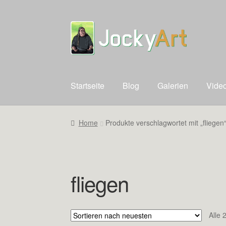
Zur
Zum
Navigation
Inhalt
springen
springen
Startseite
Blog
Galerien
Vide
Home
Produkte verschlagwortet mit „fliegen
fliegen
Alle 