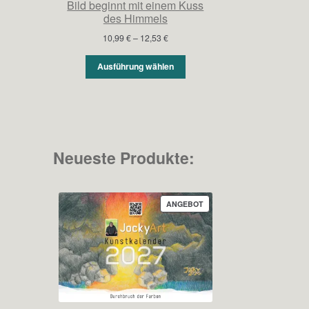
Bild beginnt mit einem Kuss
des Himmels
Preisspanne:
10,99
€
–
12,53
€
10,99 €
bis
Ausführung wählen
12,53 €
Neueste Produkte:
PRODUKT
ANGEBOT
IM
ANGEBOT