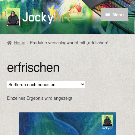
Zur
Zum
Menü
Navigation
Inhalt
springen
springen
Home
Produkte verschlagwortet mit „erfrischen“
erfrischen
Einzelnes Ergebnis wird angezeigt