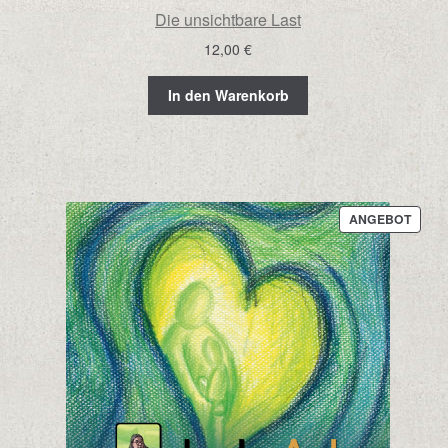
Die unsichtbare Last
12,00
€
In den Warenkorb
PROD
ANGEBOT
IM
ANGE