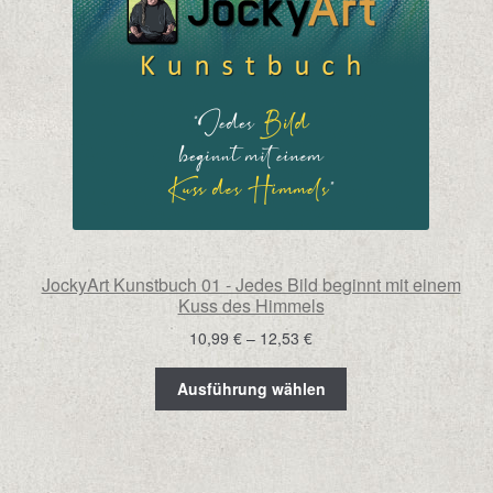
JockyArt Kunstbuch 01 - Jedes Bild beginnt mit einem
Kuss des Himmels
Preisspanne:
10,99
€
–
12,53
€
10,99 €
bis
Ausführung wählen
12,53 €