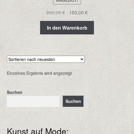
ANGEBOT!
Ursprünglicher
Aktueller
200,00
€
150,00
€
Preis
Preis
war:
ist:
In den Warenkorb
200,00 €
150,00 €.
Einzelnes Ergebnis wird angezeigt
Suchen
Suchen
Kunst auf Mode: