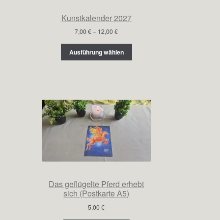
Kunstkalender 2027
Preisspanne:
7,00
€
–
12,00
€
7,00 €
bis
Ausführung wählen
12,00 €
Das geflügelte Pferd erhebt
sich (Postkarte A5)
5,00
€