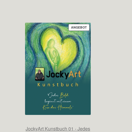
PRODUKT
ANGEBOT
IM
ANGEBOT
JockyArt Kunstbuch 01 - Jedes