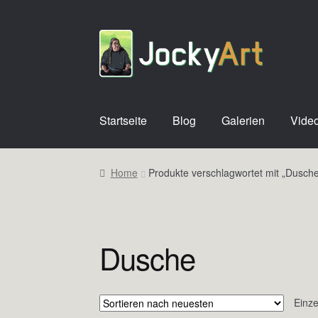
Zur
Zum
Navigation
Inhalt
springen
springen
Startseite
Blog
Galerien
Vide
Home
Produkte verschlagwortet mit „Dusch
Dusche
Einze