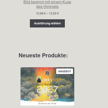
Bild beginnt mit einem Kuss
des Himmels
Preisspanne:
10,99
€
–
12,53
€
10,99 €
bis
Ausführung wählen
12,53 €
Neueste Produkte:
PRODUKT
ANGEBOT
IM
ANGEBOT