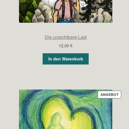
Die unsichtbare Last
12,00
€
In den Warenkorb
PROD
ANGEBOT
IM
ANGE