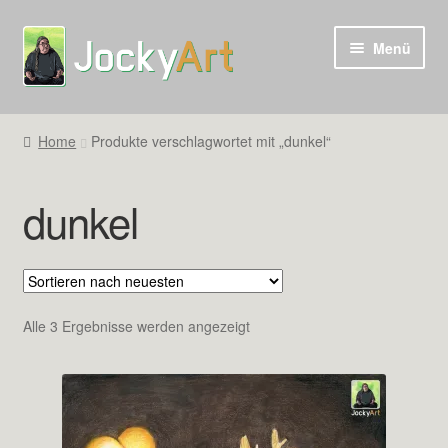
Zur
Zum
Menü
Navigation
Inhalt
springen
springen
Home
Produkte verschlagwortet mit „dunkel“
dunkel
Nach
Alle 3 Ergebnisse werden angezeigt
neuesten
sortiert