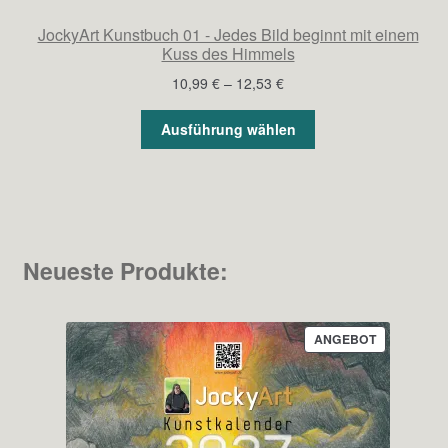
JockyArt Kunstbuch 01 - Jedes Bild beginnt mit einem
Kuss des Himmels
Preisspanne:
10,99
€
–
12,53
€
10,99 €
bis
Ausführung wählen
12,53 €
Neueste Produkte:
PRODUKT
ANGEBOT
IM
ANGEBOT