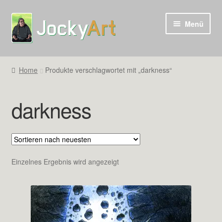
Zur
Zum
Menü
Navigation
Inhalt
springen
springen
Home
Produkte verschlagwortet mit „darkness“
darkness
Einzelnes Ergebnis wird angezeigt