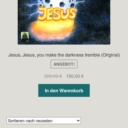
Jesus, Jesus, you make the darkness tremble (Original)
ANGEBOT!
Ursprünglicher
Aktueller
200,00
€
150,00
€
Preis
Preis
war:
ist:
In den Warenkorb
200,00 €
150,00 €.