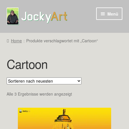
Zur
Zum
Menü
Navigation
Inhalt
springen
springen
Home
Produkte verschlagwortet mit „Cartoon“
Cartoon
Nach
Alle 3 Ergebnisse werden angezeigt
neuesten
sortiert