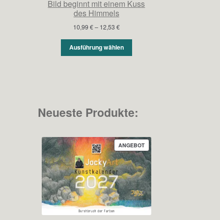
Bild beginnt mit einem Kuss
des Himmels
Preisspanne:
10,99
€
–
12,53
€
10,99 €
bis
Ausführung wählen
12,53 €
Neueste Produkte:
PRODUKT
ANGEBOT
IM
ANGEBOT