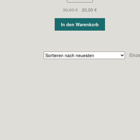
Ursprünglicher
Aktueller
30,00
€
20,00
€
Preis
Preis
war:
ist:
In den Warenkorb
30,00 €
20,00 €.
Einze