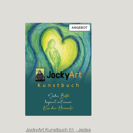
PRODUKT
ANGEBOT
IM
ANGEBOT
JockyArt Kunstbuch 01 - Jedes