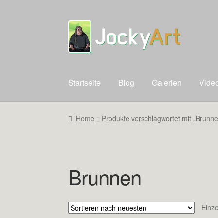
Zur
Zum
Navigation
Inhalt
springen
springen
Startseite
Blog
Galerien
Vide
Home
Produkte verschlagwortet mit „Brunne
Brunnen
Einze