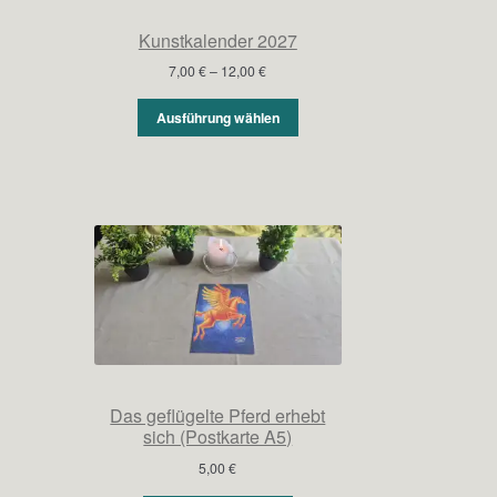
Kunstkalender 2027
Preisspanne:
7,00
€
–
12,00
€
7,00 €
bis
Ausführung wählen
12,00 €
Das geflügelte Pferd erhebt
sich (Postkarte A5)
5,00
€