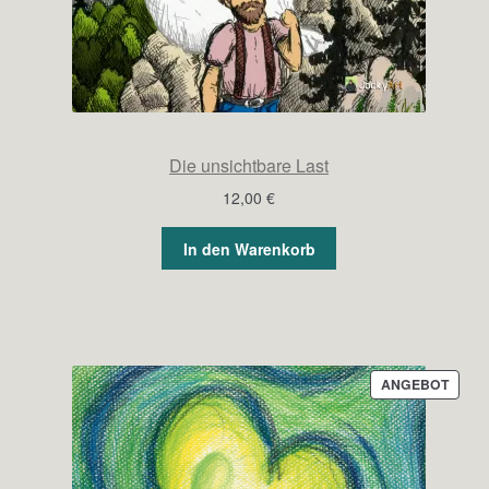
Die unsichtbare Last
12,00
€
In den Warenkorb
PROD
ANGEBOT
IM
ANGE