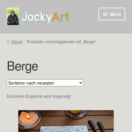
Zur
Zum
Menü
Navigation
Inhalt
springen
springen
Home
Produkte verschlagwortet mit „Berge“
Berge
Einzelnes Ergebnis wird angezeigt