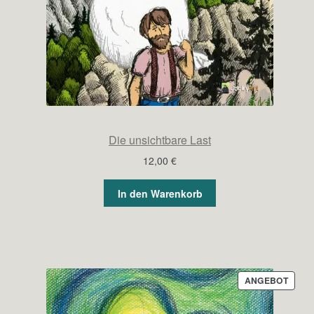
Die unsichtbare Last
12,00
€
In den Warenkorb
PROD
ANGEBOT
IM
ANGE