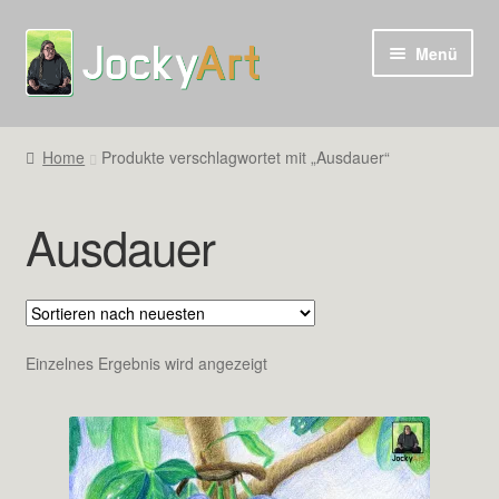
Zur
Zum
Menü
Navigation
Inhalt
springen
springen
Home
Produkte verschlagwortet mit „Ausdauer“
Ausdauer
Einzelnes Ergebnis wird angezeigt