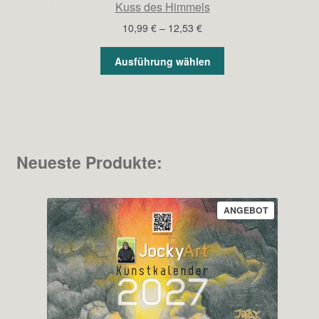
Kuss des Himmels
Preisspanne:
10,99
€
–
12,53
€
10,99 €
bis
Ausführung wählen
12,53 €
Neueste Produkte:
PRODUKT
ANGEBOT
IM
ANGEBOT