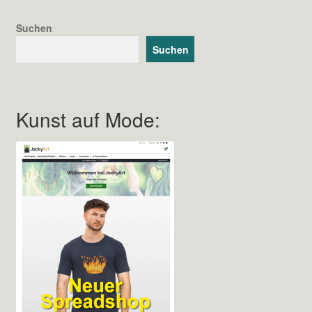
können
auf
Suchen
der
Suchen
Produktseite
gewählt
werden
Kunst auf Mode: