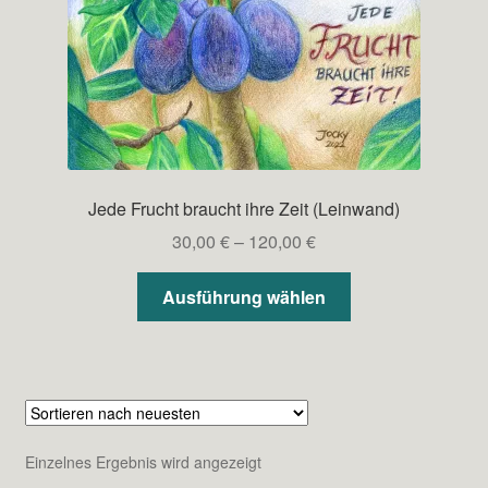
Jede Frucht braucht ihre Zeit (Leinwand)
Preisspanne:
30,00
€
–
120,00
€
30,00 €
Dieses
bis
Ausführung wählen
Produkt
120,00 €
weist
mehrere
Varianten
auf.
Die
Einzelnes Ergebnis wird angezeigt
Optionen