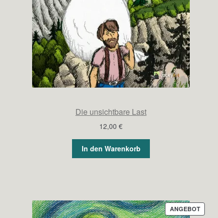
Die unsichtbare Last
12,00
€
In den Warenkorb
PROD
ANGEBOT
IM