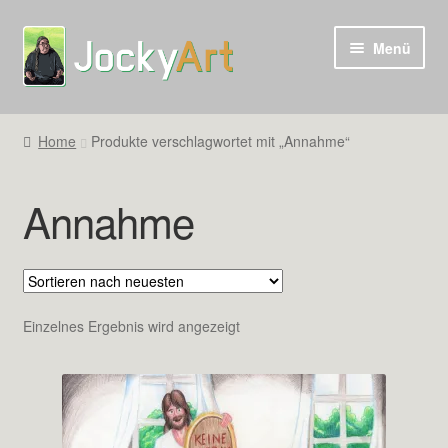
Zur
Zum
Menü
Navigation
Inhalt
springen
springen
Home
Produkte verschlagwortet mit „Annahme“
Annahme
Einzelnes Ergebnis wird angezeigt