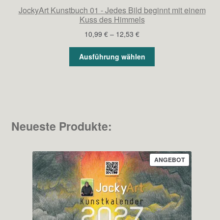
JockyArt Kunstbuch 01 - Jedes Bild beginnt mit einem
Kuss des Himmels
Preisspanne:
10,99
€
–
12,53
€
10,99 €
bis
Ausführung wählen
12,53 €
Neueste Produkte:
PRODUKT
ANGEBOT
IM
ANGEBOT