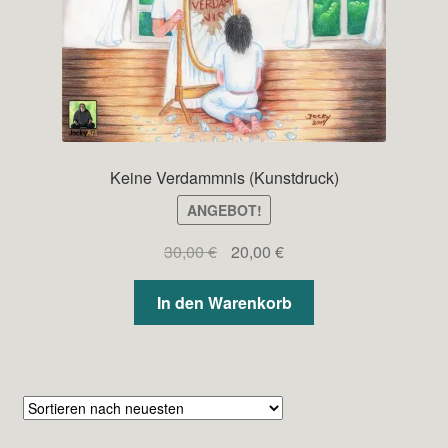
Keine Verdammnis (Kunstdruck)
ANGEBOT!
Ursprünglicher
Aktueller
30,00
€
20,00
€
Preis
Preis
war:
ist:
In den Warenkorb
30,00 €
20,00 €.